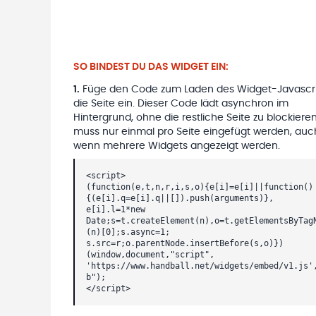
SO BINDEST DU DAS WIDGET EIN:
1
.
Füge den Code zum Laden des Widget-Javascri
die Seite ein. Dieser Code lädt asynchron im
Hintergrund, ohne die restliche Seite zu blockieren
muss nur einmal pro Seite eingefügt werden, auc
wenn mehrere Widgets angezeigt werden.
<script>
(function(e,t,n,r,i,s,o){e[i]=e[i]||function()
{(e[i].q=e[i].q||[]).push(arguments)},
e[i].l=1*new
Date;s=t.createElement(n),o=t.getElementsByTag
(n)[0];s.async=1;
s.src=r;o.parentNode.insertBefore(s,o)})
(window,document,"script",
'https://www.handball.net/widgets/embed/v1.js'
b");
</script>