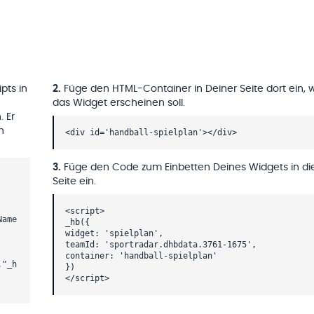
pts in
2
.
Füge den HTML-Container in Deiner Seite dort ein, 
das Widget erscheinen soll.
. Er
h
<div id='handball-spielplan'></div>
3
.
Füge den Code zum Einbetten Deines Widgets in di
Seite ein.
<script>
Name
_hb({
widget: 'spielplan',
teamId: 'sportradar.dhbdata.3761-1675',
container: 'handball-spielplan'
,"_h
})
</script>