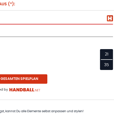
US (*):
21
35
 GESAMTEN SPIELPLAN
d by
t, kannst Du alle Elemente selbst anpassen und stylen!