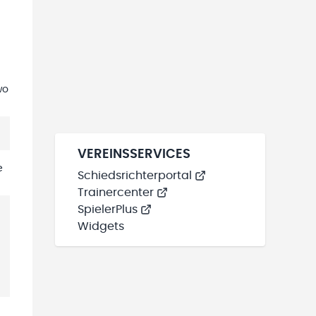
wo
VEREINSSERVICES
e
Schiedsrichterportal
Trainercenter
SpielerPlus
Widgets