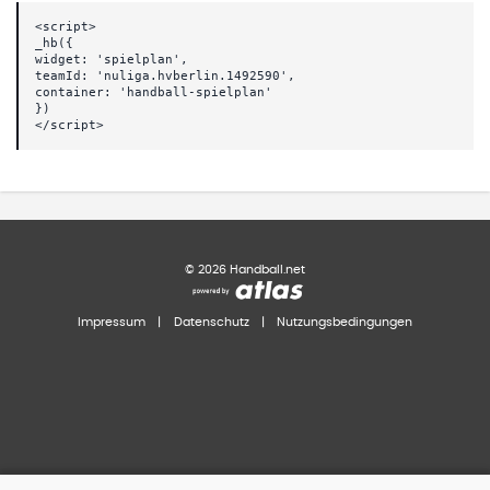
<script>
_hb({
widget: 'spielplan',
teamId: 'nuliga.hvberlin.1492590',
container: 'handball-spielplan'
})
</script>
©
2026
Handball.net
Impressum
|
Datenschutz
|
Nutzungsbedingungen