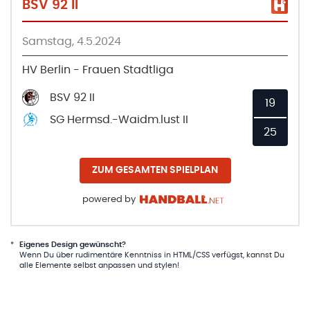
BSV 92 II
Samstag, 4.5.2024
HV Berlin - Frauen Stadtliga
BSV 92 II
19
SG Hermsd.-Waidm.lust II
25
ZUM GESAMTEN SPIELPLAN
powered by
*
Eigenes Design gewünscht?
Wenn Du über rudimentäre Kenntniss in HTML/CSS verfügst, kannst Du
alle Elemente selbst anpassen und stylen!