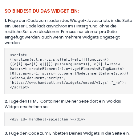
SO BINDEST DU DAS WIDGET EIN:
1
.
Füge den Code zum Laden des Widget-Javascripts in die Seite
ein. Dieser Code lädt asynchron im Hintergrund, ohne die
restliche Seite zu blockieren. Er muss nur einmal pro Seite
eingefügt werden, auch wenn mehrere Widgets angezeigt
werden.
<script>
(function(e,t,n,r,i,s,o){e[i]=e[i]||function()
{(e[i].q=e[i].q||[]).push(arguments)}, e[i].l=1*new
Date;s=t.createElement(n),o=t.getElementsByTagName(n)
[0];s.async=1; s.src=r;o.parentNode.insertBefore(s,o)})
(window,document,"script",
'https://www.handball.net/widgets/embed/v1.js',"_hb");
</script>
2
.
Füge den HTML-Container in Deiner Seite dort ein, wo das
Widget erscheinen soll.
<div id='handball-spielplan'></div>
3
.
Füge den Code zum Einbetten Deines Widgets in die Seite ein.