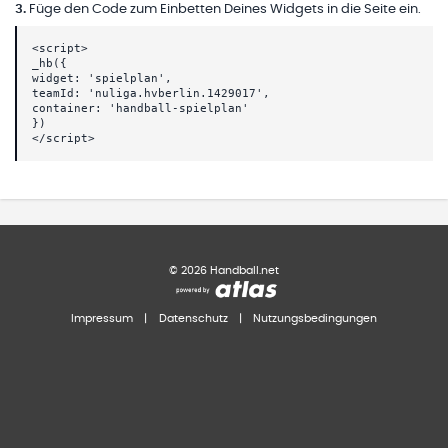
3
.
Füge den Code zum Einbetten Deines Widgets in die Seite ein.
<script>
_hb({
widget: 'spielplan',
teamId: 'nuliga.hvberlin.1429017',
container: 'handball-spielplan'
})
</script>
©
2026
Handball.net
Impressum
|
Datenschutz
|
Nutzungsbedingungen