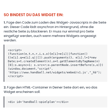
SO BINDEST DU DAS WIDGET EIN:
1
.
Füge den Code zum Laden des Widget-Javascripts in die Seite
ein. Dieser Code lädt asynchron im Hintergrund, ohne die
restliche Seite zu blockieren. Er muss nur einmal pro Seite
eingefügt werden, auch wenn mehrere Widgets angezeigt
werden.
<script>
(function(e,t,n,r,i,s,o){e[i]=e[i]||function()
{(e[i].q=e[i].q||[]).push(arguments)}, e[i].l=1*new
Date;s=t.createElement(n),o=t.getElementsByTagName(n)
[0];s.async=1; s.src=r;o.parentNode.insertBefore(s,o)})
(window,document,"script",
'https://www.handball.net/widgets/embed/v1.js',"_hb");
</script>
2
.
Füge den HTML-Container in Deiner Seite dort ein, wo das
Widget erscheinen soll.
<div id='handball-spielplan'></div>