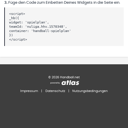
3
.
Füge den Code zum Einbetten Deines Widgets in die Seite ein.
<script>
_hb({
widget: 'spielplan',
teamId: 'nuliga.hhv.1570348',
container: 'handball-spielplan'
})
</script>
©
2026
Handball.net
Impressum
|
Datenschutz
|
Nutzungsbedingungen