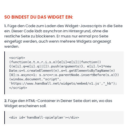
SO BINDEST DU DAS WIDGET EIN:
1
.
Füge den Code zum Laden des Widget-Javascripts in die Seite
ein. Dieser Code lädt asynchron im Hintergrund, ohne die
restliche Seite zu blockieren. Er muss nur einmal pro Seite
eingefügt werden, auch wenn mehrere Widgets angezeigt
werden.
<script>
(function(e,t,n,r,i,s,o){e[i]=e[i]||function()
{(e[i].q=e[i].q||[]).push(arguments)}, e[i].l=1*new
Date;s=t.createElement(n),o=t.getElementsByTagName(n)
[0];s.async=1; s.src=r;o.parentNode.insertBefore(s,o)})
(window,document,"script",
'https://www.handball.net/widgets/embed/v1.js',"_hb");
</script>
2
.
Füge den HTML-Container in Deiner Seite dort ein, wo das
Widget erscheinen soll.
<div id='handball-spielplan'></div>