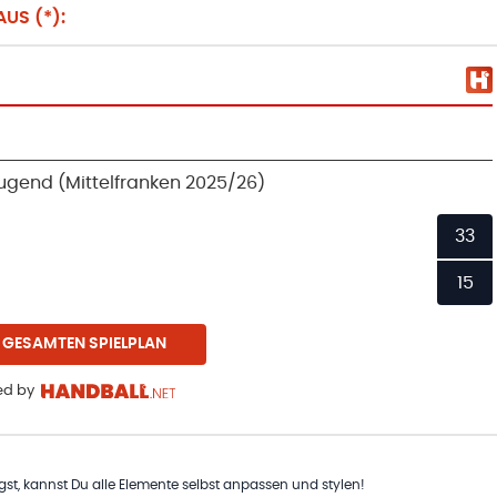
US (*):
-Jugend (Mittelfranken 2025/26)
33
15
 GESAMTEN SPIELPLAN
d by
t, kannst Du alle Elemente selbst anpassen und stylen!