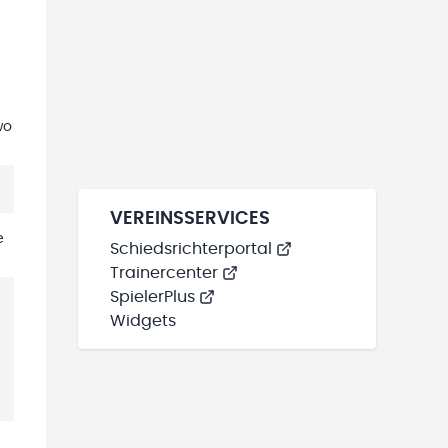
wo
VEREINSSERVICES
e
Schiedsrichterportal
Trainercenter
SpielerPlus
Widgets