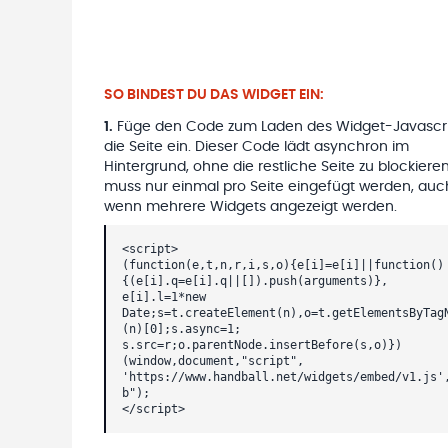
SO BINDEST DU DAS WIDGET EIN:
1
.
Füge den Code zum Laden des Widget-Javascri
die Seite ein. Dieser Code lädt asynchron im
Hintergrund, ohne die restliche Seite zu blockieren
muss nur einmal pro Seite eingefügt werden, auc
wenn mehrere Widgets angezeigt werden.
<script>
(function(e,t,n,r,i,s,o){e[i]=e[i]||function()
{(e[i].q=e[i].q||[]).push(arguments)},
e[i].l=1*new
Date;s=t.createElement(n),o=t.getElementsByTag
(n)[0];s.async=1;
s.src=r;o.parentNode.insertBefore(s,o)})
(window,document,"script",
'https://www.handball.net/widgets/embed/v1.js'
b");
</script>