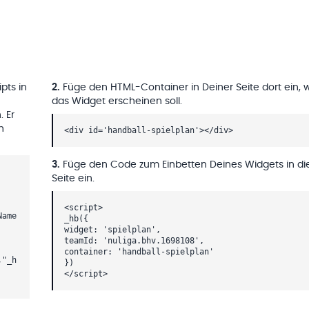
pts in
2
.
Füge den HTML-Container in Deiner Seite dort ein, 
das Widget erscheinen soll.
. Er
h
<div id='handball-spielplan'></div>
3
.
Füge den Code zum Einbetten Deines Widgets in di
Seite ein.
<script>
Name
_hb({
widget: 'spielplan',
teamId: 'nuliga.bhv.1698108',
container: 'handball-spielplan'
,"_h
})
</script>