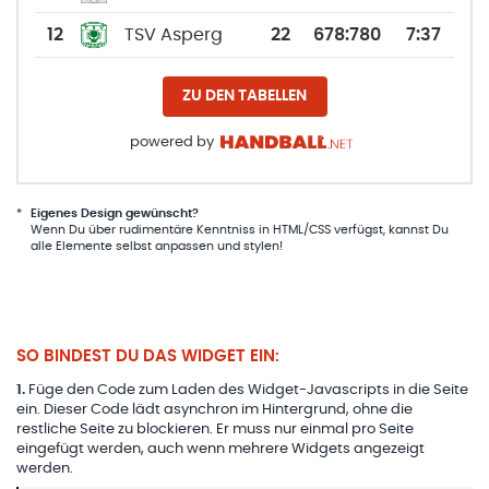
12
TSV Asperg
22
678
:
780
7:37
ZU DEN TABELLEN
powered by
*
Eigenes Design gewünscht?
Wenn Du über rudimentäre Kenntniss in HTML/CSS verfügst, kannst Du
alle Elemente selbst anpassen und stylen!
SO BINDEST DU DAS WIDGET EIN:
1
.
Füge den Code zum Laden des Widget-Javascripts in die Seite
ein. Dieser Code lädt asynchron im Hintergrund, ohne die
restliche Seite zu blockieren. Er muss nur einmal pro Seite
eingefügt werden, auch wenn mehrere Widgets angezeigt
werden.