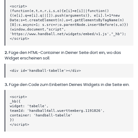
<script>
(function(e,t,n,r,i,s,o){e[i]=e[i]||function()
{(e[i].q=e[i].q||[]).push(arguments)}, e[i].l=1*new
Date;s=t.createElement(n),o=t.getElementsByTagName(n)
[0];s.async=1; s.src=r;o.parentNode.insertBefore(s,o)})
(window,document,"script",
'https://www.handball.net/widgets/embed/v1.js',"_hb");
</script>
2
.
Füge den HTML-Container in Deiner Seite dort ein, wo das
Widget erscheinen soll.
<div id='handball-tabelle'></div>
3
.
Füge den Code zum Einbetten Deines Widgets in die Seite ein.
<script>
_hb({
widget: 'tabelle',
teamId: 'handball4all.wuerttemberg.1191826',
container: 'handball-tabelle'
})
</script>