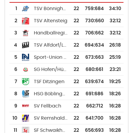
1
TSV Bönnigheim
22
759
:
684
34:10
2
TSV Altensteig
22
730
:
660
32:12
3
Handballregion Bottwar SG
22
706
:
662
32:12
4
TSV Alfdorf/Lorch/Waldhausen
22
694
:
634
26:18
5
Sport-Union Neckarsulm
22
673
:
663
25:19
6
SG Hofen/Hüttlingen
22
680
:
661
23:21
7
TSF Ditzingen
22
639
:
674
19:25
8
HSG Böblingen/Sindelfingen
22
691
:
686
18:26
9
SV Fellbach
22
662
:
712
16:28
10
SV Remshalden
22
641
:
700
16:28
11
SF Schwaikheim
22
656
:
693
16:28