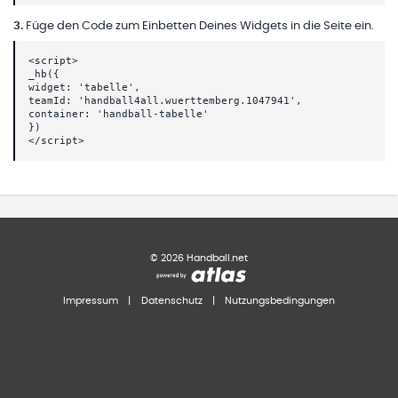
3
.
Füge den Code zum Einbetten Deines Widgets in die Seite ein.
<script>
_hb({
widget: 'tabelle',
teamId: 'handball4all.wuerttemberg.1047941',
container: 'handball-tabelle'
})
</script>
©
2026
Handball.net
Impressum
|
Datenschutz
|
Nutzungsbedingungen