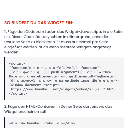
SO BINDEST DU DAS WIDGET EIN:
1
.
Füge den Code zum Laden des Widget-Javascripts in die Seite
ein. Dieser Code lädt asynchron im Hintergrund, ohne die
restliche Seite zu blockieren. Er muss nur einmal pro Seite
eingefügt werden, auch wenn mehrere Widgets angezeigt
werden.
<script>
(function(e,t,n,r,i,s,o){e[i]=e[i]||function()
{(e[i].q=e[i].q||[]).push(arguments)}, e[i].l=1*new
Date;s=t.createElement(n),o=t.getElementsByTagName(n)
[0];s.async=1; s.src=r;o.parentNode.insertBefore(s,o)})
(window,document,"script",
'https://www.handball.net/widgets/embed/v1.js',"_hb");
</script>
2
.
Füge den HTML-Container in Deiner Seite dort ein, wo das
Widget erscheinen soll.
<div id='handball-tabelle'></div>