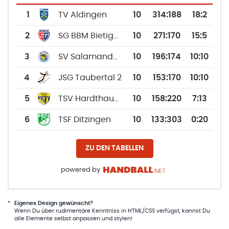
1
TV Aldingen
10
314
:
188
18:2
2
SG BBM Bietigheim
10
271
:
170
15:5
3
SV Salamander Kornwestheim 1894 2
10
196
:
174
10:10
4
JSG Taubertal 2
10
153
:
170
10:10
5
TSV Hardthausen
10
158
:
220
7:13
6
TSF Ditzingen
10
133
:
303
0:20
ZU DEN TABELLEN
powered by
*
Eigenes Design gewünscht?
Wenn Du über rudimentäre Kenntniss in HTML/CSS verfügst, kannst Du
alle Elemente selbst anpassen und stylen!