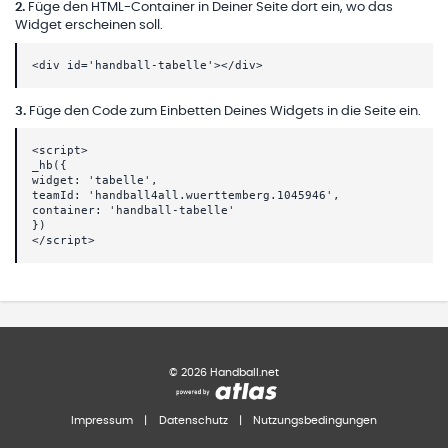
2
.
Füge den HTML-Container in Deiner Seite dort ein, wo das
Widget erscheinen soll.
<div id='handball-tabelle'></div>
3
.
Füge den Code zum Einbetten Deines Widgets in die Seite ein.
<script>
_hb({
widget: 'tabelle',
teamId: 'handball4all.wuerttemberg.1045946',
container: 'handball-tabelle'
})
</script>
©
2026
Handball.net
Impressum
|
Datenschutz
|
Nutzungsbedingungen