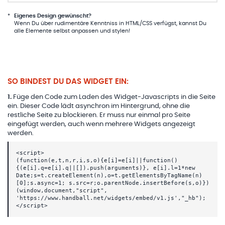
*
Eigenes Design gewünscht?
Wenn Du über rudimentäre Kenntniss in HTML/CSS verfügst, kannst Du
alle Elemente selbst anpassen und stylen!
SO BINDEST DU DAS WIDGET EIN:
1
.
Füge den Code zum Laden des Widget-Javascripts in die Seite
ein. Dieser Code lädt asynchron im Hintergrund, ohne die
restliche Seite zu blockieren. Er muss nur einmal pro Seite
eingefügt werden, auch wenn mehrere Widgets angezeigt
werden.
<script>
(function(e,t,n,r,i,s,o){e[i]=e[i]||function()
{(e[i].q=e[i].q||[]).push(arguments)}, e[i].l=1*new
Date;s=t.createElement(n),o=t.getElementsByTagName(n)
[0];s.async=1; s.src=r;o.parentNode.insertBefore(s,o)})
(window,document,"script",
'https://www.handball.net/widgets/embed/v1.js',"_hb");
</script>