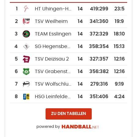
1
HT Uhingen-Holzhausen
14
419
:
299
23:5
2
TSV Weilheim
14
341
:
360
19:9
3
TEAM Esslingen
14
372
:
329
18:10
4
SG Hegensberg-Liebersbronn 2
14
358
:
354
15:13
5
TSV Deizisau 2
14
327
:
357
12:16
6
TSV Grabenstetten 1913
14
356
:
382
12:16
7
TSV Wolfschlugen 2
14
279
:
316
9:19
8
HSG Leinfelden-Echterdingen
14
351
:
406
4:24
ZU DEN TABELLEN
powered by