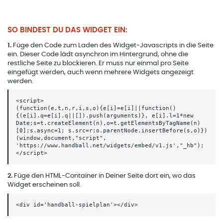
SO BINDEST DU DAS WIDGET EIN:
1
.
Füge den Code zum Laden des Widget-Javascripts in die Seite
ein. Dieser Code lädt asynchron im Hintergrund, ohne die
restliche Seite zu blockieren. Er muss nur einmal pro Seite
eingefügt werden, auch wenn mehrere Widgets angezeigt
werden.
<script>
(function(e,t,n,r,i,s,o){e[i]=e[i]||function()
{(e[i].q=e[i].q||[]).push(arguments)}, e[i].l=1*new
Date;s=t.createElement(n),o=t.getElementsByTagName(n)
[0];s.async=1; s.src=r;o.parentNode.insertBefore(s,o)})
(window,document,"script",
'https://www.handball.net/widgets/embed/v1.js',"_hb");
</script>
2
.
Füge den HTML-Container in Deiner Seite dort ein, wo das
Widget erscheinen soll.
<div id='handball-spielplan'></div>