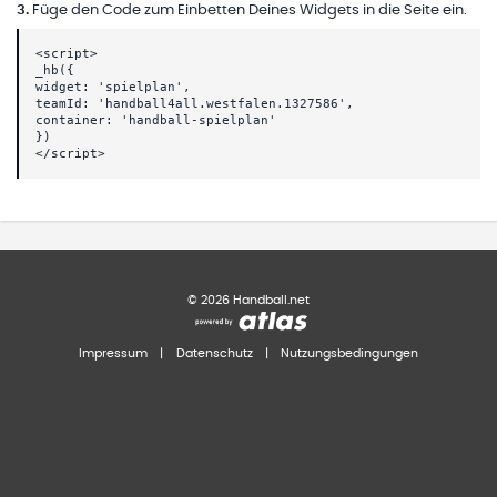
3
.
Füge den Code zum Einbetten Deines Widgets in die Seite ein.
<script>
_hb({
widget: 'spielplan',
teamId: 'handball4all.westfalen.1327586',
container: 'handball-spielplan'
})
</script>
©
2026
Handball.net
Impressum
|
Datenschutz
|
Nutzungsbedingungen