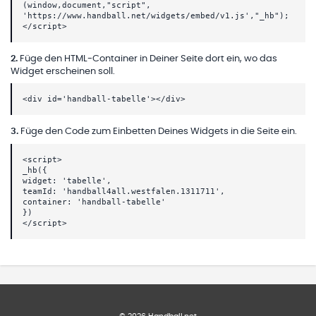
(window,document,"script",
'https://www.handball.net/widgets/embed/v1.js',"_hb");
</script>
2
.
Füge den HTML-Container in Deiner Seite dort ein, wo das
Widget erscheinen soll.
<div id='handball-tabelle'></div>
3
.
Füge den Code zum Einbetten Deines Widgets in die Seite ein.
<script>
_hb({
widget: 'tabelle',
teamId: 'handball4all.westfalen.1311711',
container: 'handball-tabelle'
})
</script>