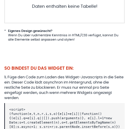
Daten enthalten keine Tabelle!
*
Eigenes Design gewünscht?
Wenn Du über rudimentäre Kenntniss in HTML/CSS verfügst, kannst Du
alle Elemente selbst anpassen und stylen!
SO BINDEST DU DAS WIDGET EIN:
1
.
Füge den Code zum Laden des Widget-Javascripts in die Seite
ein. Dieser Code lädt asynchron im Hintergrund, ohne die
restliche Seite zu blockieren. Er muss nur einmal pro Seite
eingefügt werden, auch wenn mehrere Widgets angezeigt
werden.
<script>
(function(e,t,n,r,i,s,o){e[i]=e[i]||function()
{(e[i].q=e[i].q||[]).push(arguments)}, e[i].l=1*new
Date;s=t.createElement(n),o=t.getElementsByTagName(n)
[0];s.async=1; s.src=r;o.parentNode.insertBefore(s,o)})