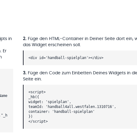
pts in
2
.
Füge den HTML-Container in Deiner Seite dort ein, 
das Widget erscheinen soll.
. Er
h
<div id='handball-spielplan'></div>
3
.
Füge den Code zum Einbetten Deines Widgets in di
Seite ein.
<script>
Name
_hb({
widget: 'spielplan',
teamId: 'handball4all.westfalen.1310716',
container: 'handball-spielplan'
,"_h
})
</script>