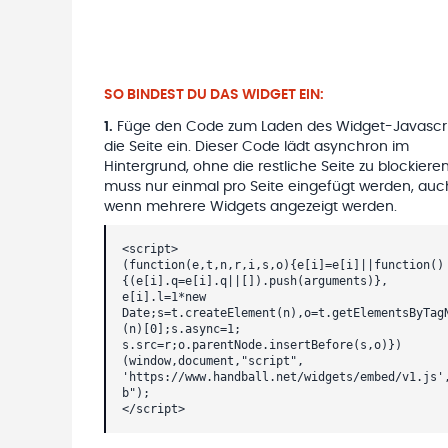
SO BINDEST DU DAS WIDGET EIN:
1
.
Füge den Code zum Laden des Widget-Javascri
die Seite ein. Dieser Code lädt asynchron im
Hintergrund, ohne die restliche Seite zu blockieren
muss nur einmal pro Seite eingefügt werden, auc
wenn mehrere Widgets angezeigt werden.
<script>
(function(e,t,n,r,i,s,o){e[i]=e[i]||function()
{(e[i].q=e[i].q||[]).push(arguments)},
e[i].l=1*new
Date;s=t.createElement(n),o=t.getElementsByTag
(n)[0];s.async=1;
s.src=r;o.parentNode.insertBefore(s,o)})
(window,document,"script",
'https://www.handball.net/widgets/embed/v1.js'
b");
</script>