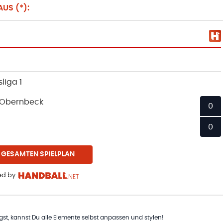
US (*):
liga 1
-Obernbeck
0
0
 GESAMTEN SPIELPLAN
d by
t, kannst Du alle Elemente selbst anpassen und stylen!