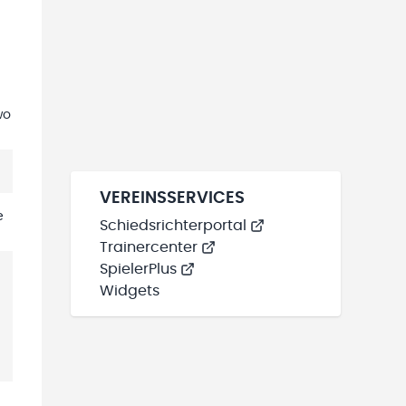
wo
VEREINSSERVICES
e
Schiedsrichterportal
Trainercenter
SpielerPlus
Widgets