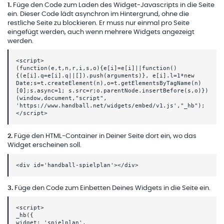
1
.
Füge den Code zum Laden des Widget-Javascripts in die Seite
ein. Dieser Code lädt asynchron im Hintergrund, ohne die
restliche Seite zu blockieren. Er muss nur einmal pro Seite
eingefügt werden, auch wenn mehrere Widgets angezeigt
werden.
<script>
(function(e,t,n,r,i,s,o){e[i]=e[i]||function()
{(e[i].q=e[i].q||[]).push(arguments)}, e[i].l=1*new
Date;s=t.createElement(n),o=t.getElementsByTagName(n)
[0];s.async=1; s.src=r;o.parentNode.insertBefore(s,o)})
(window,document,"script",
'https://www.handball.net/widgets/embed/v1.js',"_hb");
</script>
2
.
Füge den HTML-Container in Deiner Seite dort ein, wo das
Widget erscheinen soll.
<div id='handball-spielplan'></div>
3
.
Füge den Code zum Einbetten Deines Widgets in die Seite ein.
<script>
_hb({
widget: 'spielplan',