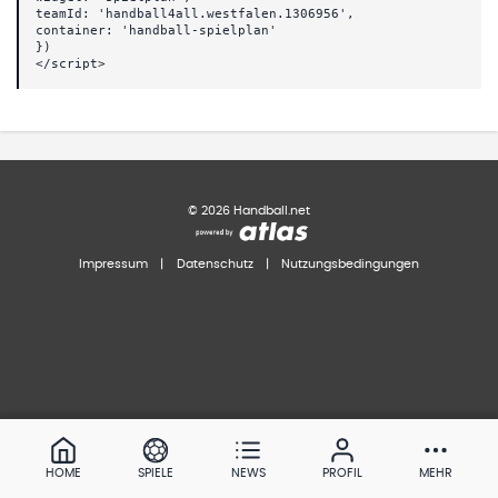
teamId: 'handball4all.westfalen.1306956',
container: 'handball-spielplan'
})
</script>
©
2026
Handball.net
Impressum
|
Datenschutz
|
Nutzungsbedingungen
HOME
SPIELE
NEWS
PROFIL
MEHR