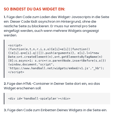
SO BINDEST DU DAS WIDGET EIN:
1
.
Füge den Code zum Laden des Widget-Javascripts in die Seite
ein. Dieser Code lädt asynchron im Hintergrund, ohne die
restliche Seite zu blockieren. Er muss nur einmal pro Seite
eingefügt werden, auch wenn mehrere Widgets angezeigt
werden.
<script>
(function(e,t,n,r,i,s,o){e[i]=e[i]||function()
{(e[i].q=e[i].q||[]).push(arguments)}, e[i].l=1*new
Date;s=t.createElement(n),o=t.getElementsByTagName(n)
[0];s.async=1; s.src=r;o.parentNode.insertBefore(s,o)})
(window,document,"script",
'https://www.handball.net/widgets/embed/v1.js',"_hb");
</script>
2
.
Füge den HTML-Container in Deiner Seite dort ein, wo das
Widget erscheinen soll.
<div id='handball-spielplan'></div>
3
.
Füge den Code zum Einbetten Deines Widgets in die Seite ein.