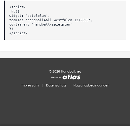
<script>
_hb({
widget: 'spielplan',
teamId: 'handball4all.westfalen.1275696',
container: 'handball-spielplan'
})
</script>
©
2026
Handball.net
Impressum
|
Datenschutz
|
Nutzungsbedingungen