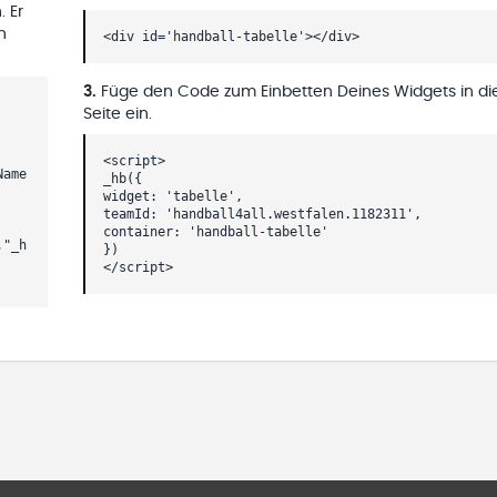
. Er
h
<div id='handball-tabelle'></div>
3
.
Füge den Code zum Einbetten Deines Widgets in di
Seite ein.
<script>
Name
_hb({
widget: 'tabelle',
teamId: 'handball4all.westfalen.1182311',
container: 'handball-tabelle'
,"_h
})
</script>