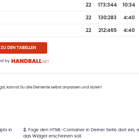
22
173
:
344
10:34
22
130
:
283
4:40
22
212
:
465
4:40
ZU DEN TABELLEN
d by
t, kannst Du alle Elemente selbst anpassen und stylen!
pts in
2
.
Füge den HTML-Container in Deiner Seite dort ein, 
das Widget erscheinen soll.