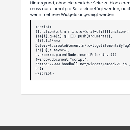
Hintergrund, ohne die restliche Seite zu blockieren
muss nur einmal pro Seite eingefügt werden, auc
wenn mehrere Widgets angezeigt werden.
<script>
(function(e,t,n,r,i,s,o){e[i]=e[i]||function()
{(e[i].q=e[i].q||[]).push(arguments)},
e[i].l=1*new
Date;s=t.createElement(n),o=t.getElementsByTag
(n)[0];s.async=1;
s.src=r;o.parentNode.insertBefore(s,o)})
(window,document,"script",
'https://www.handball.net/widgets/embed/v1.js'
b");
</script>