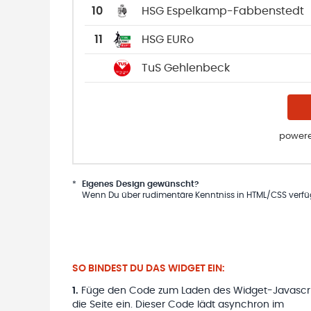
10
HSG Espelkamp-Fabbenstedt
11
HSG EURo
TuS Gehlenbeck
powere
*
Eigenes Design gewünscht?
Wenn Du über rudimentäre Kenntniss in HTML/CSS verfügs
SO BINDEST DU DAS WIDGET EIN:
1
.
Füge den Code zum Laden des Widget-Javascri
die Seite ein. Dieser Code lädt asynchron im