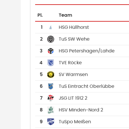
Pl.
Team
1
HSG Hüllhorst
2
TuS SW Wehe
3
HSG Petershagen/Lahde
4
TVE Röcke
5
SV Warmsen
6
TuS Eintracht Oberlübbe
7
JSG LIT 1912 2
8
HSV Minden-Nord 2
9
TuSpo Meißen