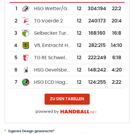
1
HSG Wetter/Grundschöttel 2
12
304
:
194
22:2
2
TG Voerde 2
12
240
:
173
20:4
3
Selbecker Turnerschaft 2
12
168
:
160
16:8
4
VfL Eintracht Hagen
12
282
:
215
14:10
5
TG RE Schwelm 2
12
222
:
249
6:18
6
HSG Gevelsberg Silschede 2
12
148
:
242
4:20
7
HSG ECD Hagen
12
124
:
255
2:22
ZU DEN TABELLEN
powered by
*
Eigenes Design gewünscht?