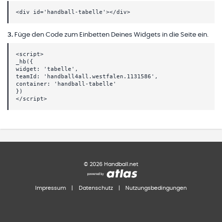
<div id='handball-tabelle'></div>
3
.
Füge den Code zum Einbetten Deines Widgets in die Seite ein.
<script>
_hb({
widget: 'tabelle',
teamId: 'handball4all.westfalen.1131586',
container: 'handball-tabelle'
})
</script>
©
2026
Handball.net
Impressum
|
Datenschutz
|
Nutzungsbedingungen