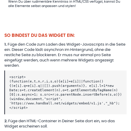
Wenn Du über rudimentäre Kenntniss in HTML/CSS verfügst, kannst Du
alle Elemente selbst anpassen und stylen!
SO BINDEST DU DAS WIDGET EIN:
1
.
Füge den Code zum Laden des Widget-Javascripts in die Seite
ein. Dieser Code lädt asynchron im Hintergrund, ohne die
restliche Seite zu blockieren. Er muss nur einmal pro Seite
eingefügt werden, auch wenn mehrere Widgets angezeigt
werden.
<script>
(function(e,t,n,r,i,s,o){e[i]=e[i]||function()
{(e[i].q=e[i].q||[]).push(arguments)}, e[i].l=1*new
Date;s=t.createElement(n),o=t.getElementsByTagName(n)
[0];s.async=1; s.src=r;o.parentNode.insertBefore(s,o)})
(window,document,"script",
'https://www.handball.net/widgets/embed/v1.js',"_hb");
</script>
2
.
Füge den HTML-Container in Deiner Seite dort ein, wo das
Widget erscheinen soll.