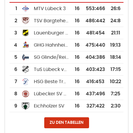
1
MTV Lübeck 3
16
553
:
466
26:6
2
TSV Bargteheide
16
486
:
442
24:8
3
Lauenburger SV
16
481
:
454
21:11
4
GHG Hahnheide
16
475
:
440
19:13
5
SG Glinde/Reinbek
16
404
:
386
18:14
6
TuS Lübeck von 1893 3
16
403
:
423
17:15
7
HSG Beste Trave
16
416
:
453
10:22
8
Lübecker SV Gut Heil v. 1876
16
437
:
496
7:25
9
Eichholzer SV
16
327
:
422
2:30
ZU DEN TABELLEN