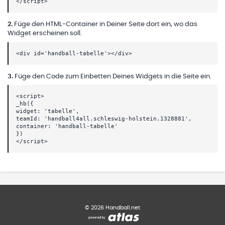
</script>
2
.
Füge den HTML-Container in Deiner Seite dort ein, wo das
Widget erscheinen soll.
<div id='handball-tabelle'></div>
3
.
Füge den Code zum Einbetten Deines Widgets in die Seite ein.
<script>
_hb({
widget: 'tabelle',
teamId: 'handball4all.schleswig-holstein.1328881',
container: 'handball-tabelle'
})
</script>
©
2026
Handball.net