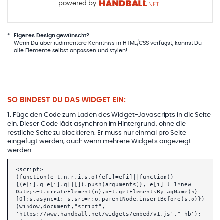
powered by
*
Eigenes Design gewünscht?
Wenn Du über rudimentäre Kenntniss in HTML/CSS verfügst, kannst Du
alle Elemente selbst anpassen und stylen!
SO BINDEST DU DAS WIDGET EIN:
1
.
Füge den Code zum Laden des Widget-Javascripts in die Seite
ein. Dieser Code lädt asynchron im Hintergrund, ohne die
restliche Seite zu blockieren. Er muss nur einmal pro Seite
eingefügt werden, auch wenn mehrere Widgets angezeigt
werden.
<script>
(function(e,t,n,r,i,s,o){e[i]=e[i]||function()
{(e[i].q=e[i].q||[]).push(arguments)}, e[i].l=1*new
Date;s=t.createElement(n),o=t.getElementsByTagName(n)
[0];s.async=1; s.src=r;o.parentNode.insertBefore(s,o)})
(window,document,"script",
'https://www.handball.net/widgets/embed/v1.js',"_hb");