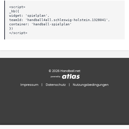
<script>
_hb({
widget: 'spielplan',
teamId: 'handball4all.schleswig-holstein.1328041',
container: 'handball-spielplan'
})
</script>
©
2026
Handball.net
Impressum
|
Datenschutz
|
Nutzungsbedingungen