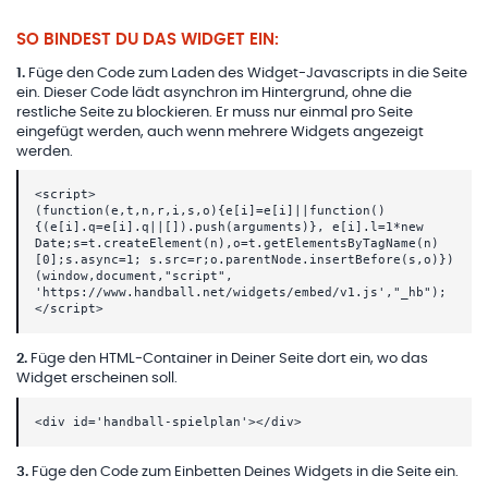
SO BINDEST DU DAS WIDGET EIN:
1
.
Füge den Code zum Laden des Widget-Javascripts in die Seite
ein. Dieser Code lädt asynchron im Hintergrund, ohne die
restliche Seite zu blockieren. Er muss nur einmal pro Seite
eingefügt werden, auch wenn mehrere Widgets angezeigt
werden.
<script>
(function(e,t,n,r,i,s,o){e[i]=e[i]||function()
{(e[i].q=e[i].q||[]).push(arguments)}, e[i].l=1*new
Date;s=t.createElement(n),o=t.getElementsByTagName(n)
[0];s.async=1; s.src=r;o.parentNode.insertBefore(s,o)})
(window,document,"script",
'https://www.handball.net/widgets/embed/v1.js',"_hb");
</script>
2
.
Füge den HTML-Container in Deiner Seite dort ein, wo das
Widget erscheinen soll.
<div id='handball-spielplan'></div>
3
.
Füge den Code zum Einbetten Deines Widgets in die Seite ein.