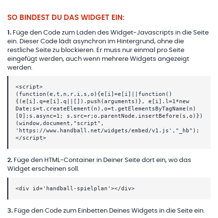
SO BINDEST DU DAS WIDGET EIN:
1
.
Füge den Code zum Laden des Widget-Javascripts in die Seite
ein. Dieser Code lädt asynchron im Hintergrund, ohne die
restliche Seite zu blockieren. Er muss nur einmal pro Seite
eingefügt werden, auch wenn mehrere Widgets angezeigt
werden.
<script>
(function(e,t,n,r,i,s,o){e[i]=e[i]||function()
{(e[i].q=e[i].q||[]).push(arguments)}, e[i].l=1*new
Date;s=t.createElement(n),o=t.getElementsByTagName(n)
[0];s.async=1; s.src=r;o.parentNode.insertBefore(s,o)})
(window,document,"script",
'https://www.handball.net/widgets/embed/v1.js',"_hb");
</script>
2
.
Füge den HTML-Container in Deiner Seite dort ein, wo das
Widget erscheinen soll.
<div id='handball-spielplan'></div>
3
.
Füge den Code zum Einbetten Deines Widgets in die Seite ein.