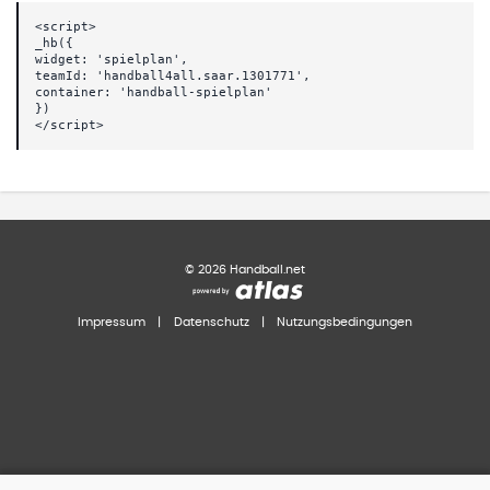
<script>
_hb({
widget: 'spielplan',
teamId: 'handball4all.saar.1301771',
container: 'handball-spielplan'
})
</script>
©
2026
Handball.net
Impressum
|
Datenschutz
|
Nutzungsbedingungen