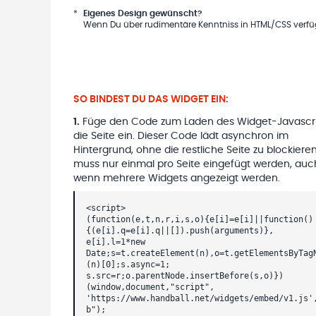
*
Eigenes Design gewünscht?
Wenn Du über rudimentäre Kenntniss in HTML/CSS verfügs
SO BINDEST DU DAS WIDGET EIN:
1
.
Füge den Code zum Laden des Widget-Javascri
die Seite ein. Dieser Code lädt asynchron im
Hintergrund, ohne die restliche Seite zu blockieren
muss nur einmal pro Seite eingefügt werden, auc
wenn mehrere Widgets angezeigt werden.
<script>
(function(e,t,n,r,i,s,o){e[i]=e[i]||function()
{(e[i].q=e[i].q||[]).push(arguments)},
e[i].l=1*new
Date;s=t.createElement(n),o=t.getElementsByTag
(n)[0];s.async=1;
s.src=r;o.parentNode.insertBefore(s,o)})
(window,document,"script",
'https://www.handball.net/widgets/embed/v1.js'
b");