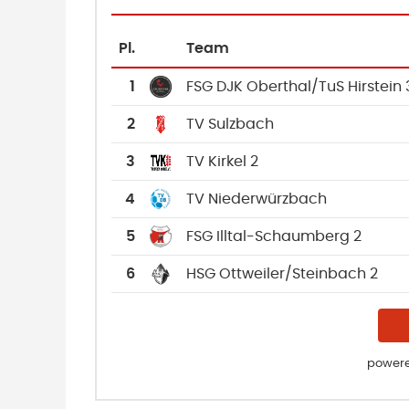
Pl.
Team
1
FSG DJK Oberthal/TuS Hirstein 
2
TV Sulzbach
3
TV Kirkel 2
4
TV Niederwürzbach
5
FSG Illtal-Schaumberg 2
6
HSG Ottweiler/Steinbach 2
powere