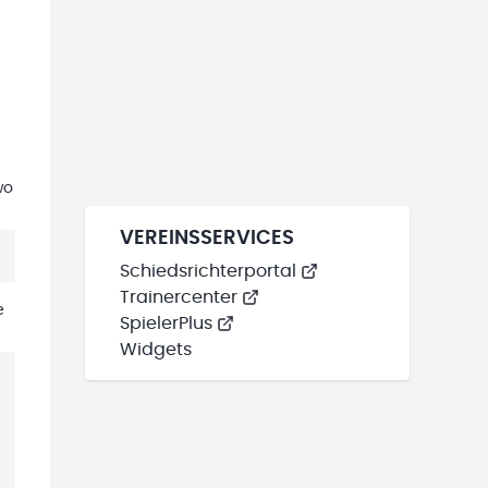
wo
VEREINSSERVICES
Schiedsrichterportal
Trainercenter
e
SpielerPlus
Widgets