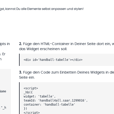
t, kannst Du alle Elemente selbst anpassen und stylen!
pts in
2
.
Füge den HTML-Container in Deiner Seite dort ein, 
das Widget erscheinen soll.
. Er
h
<div id='handball-tabelle'></div>
3
.
Füge den Code zum Einbetten Deines Widgets in di
Seite ein.
<script>
Name
_hb({
widget: 'tabelle',
teamId: 'handball4all.saar.1299016',
container: 'handball-tabelle'
,"_h
})
</script>