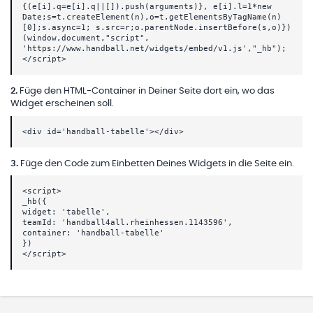
{(e[i].q=e[i].q||[]).push(arguments)}, e[i].l=1*new
Date;s=t.createElement(n),o=t.getElementsByTagName(n)
[0];s.async=1; s.src=r;o.parentNode.insertBefore(s,o)})
(window,document,"script",
'https://www.handball.net/widgets/embed/v1.js',"_hb");
</script>
2
.
Füge den HTML-Container in Deiner Seite dort ein, wo das
Widget erscheinen soll.
<div id='handball-tabelle'></div>
3
.
Füge den Code zum Einbetten Deines Widgets in die Seite ein.
<script>
_hb({
widget: 'tabelle',
teamId: 'handball4all.rheinhessen.1143596',
container: 'handball-tabelle'
})
</script>