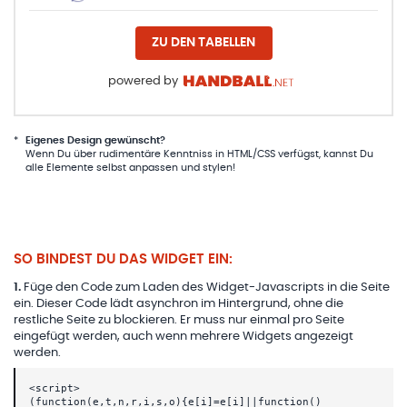
ZU DEN TABELLEN
powered by
*
Eigenes Design gewünscht?
Wenn Du über rudimentäre Kenntniss in HTML/CSS verfügst, kannst Du
alle Elemente selbst anpassen und stylen!
SO BINDEST DU DAS WIDGET EIN:
1
.
Füge den Code zum Laden des Widget-Javascripts in die Seite
ein. Dieser Code lädt asynchron im Hintergrund, ohne die
restliche Seite zu blockieren. Er muss nur einmal pro Seite
eingefügt werden, auch wenn mehrere Widgets angezeigt
werden.
<script>
(function(e,t,n,r,i,s,o){e[i]=e[i]||function()