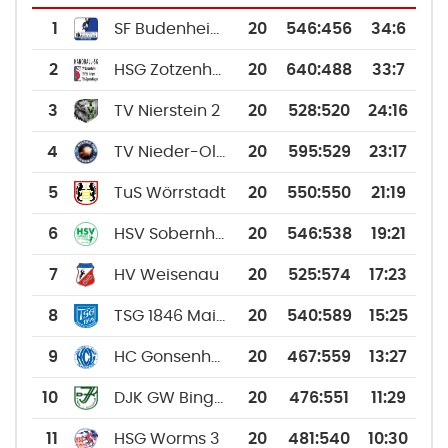
1
SF Budenheim 3
20
546
:
456
34:6
2
HSG Zotzenheim/St. Johann/Sprendlingen
20
640
:
488
33:7
3
TV Nierstein 2
20
528
:
520
24:16
4
TV Nieder-Olm 3
20
595
:
529
23:17
5
TuS Wörrstadt
20
550
:
550
21:19
6
HSV Sobernheim 2
20
546
:
538
19:21
7
HV Weisenau
20
525
:
574
17:23
8
TSG 1846 Mainz-Bretzenheim 3
20
540
:
589
15:25
9
HC Gonsenheim 3
20
467
:
559
13:27
10
DJK GW Bingen-Büdesheim 2
20
476
:
551
11:29
11
HSG Worms 3
20
481
:
540
10:30