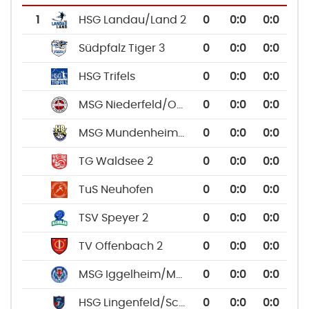
1
HSG Landau/Land 2
0
0
:
0
0:0
Südpfalz Tiger 3
0
0
:
0
0:0
HSG Trifels
0
0
:
0
0:0
MSG Niederfeld/Oggersheim
0
0
:
0
0:0
MSG Mundenheim/Rheingönheim
0
0
:
0
0:0
TG Waldsee 2
0
0
:
0
0:0
TuS Neuhofen
0
0
:
0
0:0
TSV Speyer 2
0
0
:
0
0:0
TV Offenbach 2
0
0
:
0
0:0
MSG Iggelheim/Meckenheim 2
0
0
:
0
0:0
HSG Lingenfeld/Schwegenheim
0
0
:
0
0:0