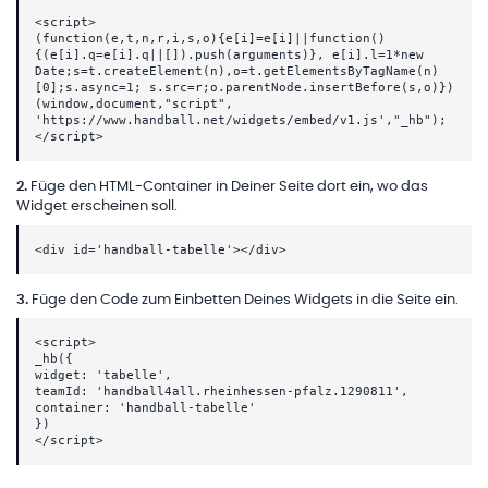
<script>
(function(e,t,n,r,i,s,o){e[i]=e[i]||function()
{(e[i].q=e[i].q||[]).push(arguments)}, e[i].l=1*new
Date;s=t.createElement(n),o=t.getElementsByTagName(n)
[0];s.async=1; s.src=r;o.parentNode.insertBefore(s,o)})
(window,document,"script",
'https://www.handball.net/widgets/embed/v1.js',"_hb");
</script>
2
.
Füge den HTML-Container in Deiner Seite dort ein, wo das
Widget erscheinen soll.
<div id='handball-tabelle'></div>
3
.
Füge den Code zum Einbetten Deines Widgets in die Seite ein.
<script>
_hb({
widget: 'tabelle',
teamId: 'handball4all.rheinhessen-pfalz.1290811',
container: 'handball-tabelle'
})
</script>