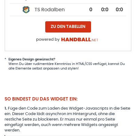
TS Rodalben
0
0
:
0
0:0
ZU DEN TABELLEN
powered by
*
Eigenes Design gewünscht?
Wenn Du über rudimentäre Kenntniss in HTML/CSS verfügst, kannst Du
alle Elemente selbst anpassen und stylen!
SO BINDEST DU DAS WIDGET EIN:
1
.
Füge den Code zum Laden des Widget-Javascripts in die Seite
ein. Dieser Code lädt asynchron im Hintergrund, ohne die
restliche Seite zu blockieren. Er muss nur einmal pro Seite
eingefügt werden, auch wenn mehrere Widgets angezeigt
werden.