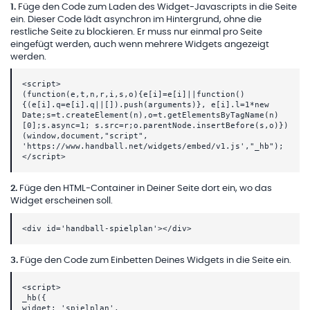
1
.
Füge den Code zum Laden des Widget-Javascripts in die Seite
ein. Dieser Code lädt asynchron im Hintergrund, ohne die
restliche Seite zu blockieren. Er muss nur einmal pro Seite
eingefügt werden, auch wenn mehrere Widgets angezeigt
werden.
<script>
(function(e,t,n,r,i,s,o){e[i]=e[i]||function()
{(e[i].q=e[i].q||[]).push(arguments)}, e[i].l=1*new
Date;s=t.createElement(n),o=t.getElementsByTagName(n)
[0];s.async=1; s.src=r;o.parentNode.insertBefore(s,o)})
(window,document,"script",
'https://www.handball.net/widgets/embed/v1.js',"_hb");
</script>
2
.
Füge den HTML-Container in Deiner Seite dort ein, wo das
Widget erscheinen soll.
<div id='handball-spielplan'></div>
3
.
Füge den Code zum Einbetten Deines Widgets in die Seite ein.
<script>
_hb({
widget: 'spielplan',