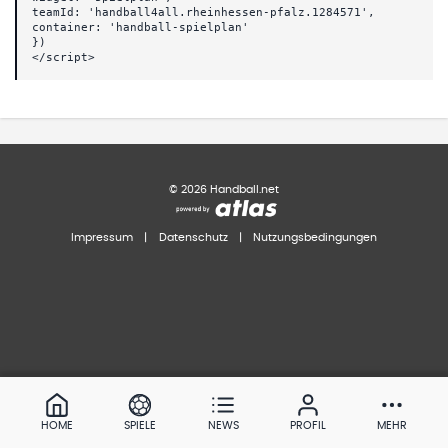
teamId: 'handball4all.rheinhessen-pfalz.1284571',
container: 'handball-spielplan'
})
</script>
©
2026
Handball.net
Impressum
|
Datenschutz
|
Nutzungsbedingungen
HOME
SPIELE
NEWS
PROFIL
MEHR