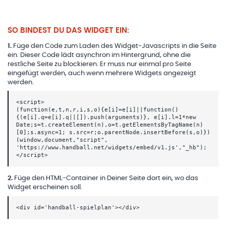
SO BINDEST DU DAS WIDGET EIN:
1
.
Füge den Code zum Laden des Widget-Javascripts in die Seite
ein. Dieser Code lädt asynchron im Hintergrund, ohne die
restliche Seite zu blockieren. Er muss nur einmal pro Seite
eingefügt werden, auch wenn mehrere Widgets angezeigt
werden.
<script>
(function(e,t,n,r,i,s,o){e[i]=e[i]||function()
{(e[i].q=e[i].q||[]).push(arguments)}, e[i].l=1*new
Date;s=t.createElement(n),o=t.getElementsByTagName(n)
[0];s.async=1; s.src=r;o.parentNode.insertBefore(s,o)})
(window,document,"script",
'https://www.handball.net/widgets/embed/v1.js',"_hb");
</script>
2
.
Füge den HTML-Container in Deiner Seite dort ein, wo das
Widget erscheinen soll.
<div id='handball-spielplan'></div>