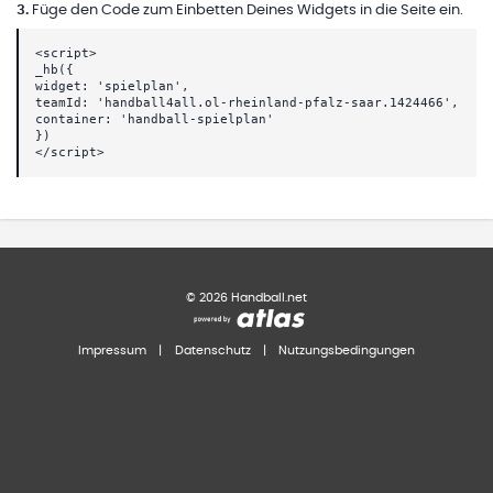
3
.
Füge den Code zum Einbetten Deines Widgets in die Seite ein.
<script>
_hb({
widget: 'spielplan',
teamId: 'handball4all.ol-rheinland-pfalz-saar.1424466',
container: 'handball-spielplan'
})
</script>
©
2026
Handball.net
Impressum
|
Datenschutz
|
Nutzungsbedingungen