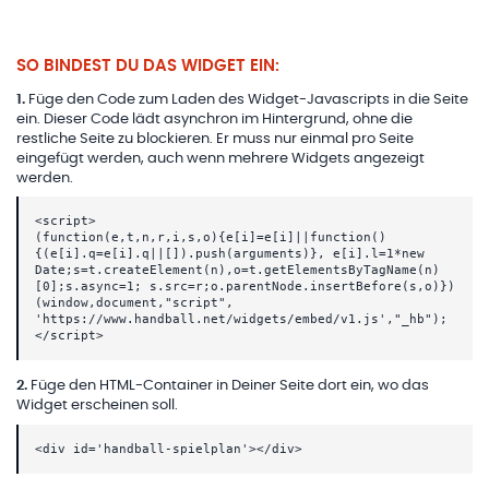
SO BINDEST DU DAS WIDGET EIN:
1
.
Füge den Code zum Laden des Widget-Javascripts in die Seite
ein. Dieser Code lädt asynchron im Hintergrund, ohne die
restliche Seite zu blockieren. Er muss nur einmal pro Seite
eingefügt werden, auch wenn mehrere Widgets angezeigt
werden.
<script>
(function(e,t,n,r,i,s,o){e[i]=e[i]||function()
{(e[i].q=e[i].q||[]).push(arguments)}, e[i].l=1*new
Date;s=t.createElement(n),o=t.getElementsByTagName(n)
[0];s.async=1; s.src=r;o.parentNode.insertBefore(s,o)})
(window,document,"script",
'https://www.handball.net/widgets/embed/v1.js',"_hb");
</script>
2
.
Füge den HTML-Container in Deiner Seite dort ein, wo das
Widget erscheinen soll.
<div id='handball-spielplan'></div>