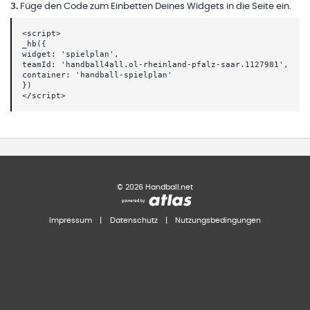
3
.
Füge den Code zum Einbetten Deines Widgets in die Seite ein.
<script>
_hb({
widget: 'spielplan',
teamId: 'handball4all.ol-rheinland-pfalz-saar.1127981',
container: 'handball-spielplan'
})
</script>
©
2026
Handball.net
Impressum
|
Datenschutz
|
Nutzungsbedingungen