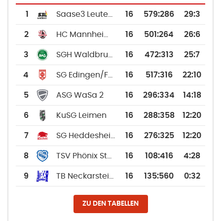
1
Saase3 Leutershausen Handball
16
579
:
286
29:3
2
HC Mannheim-Vogelstang 2
16
501
:
264
26:6
3
SGH Waldbrunn/Eberbach
16
472
:
313
25:7
4
SG Edingen/Friedrichsfeld/Wieblingen 2
16
517
:
316
22:10
5
ASG WaSa 2
16
296
:
334
14:18
6
KuSG Leimen
16
288
:
358
12:20
7
SG Heddesheim 2
16
276
:
325
12:20
8
TSV Phönix Steinsfurt
16
108
:
416
4:28
9
TB Neckarsteinach
16
135
:
560
0:32
ZU DEN TABELLEN