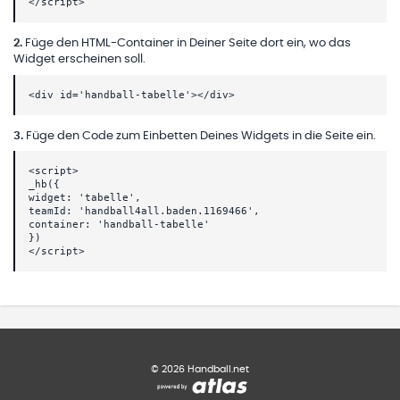
</script>
2
.
Füge den HTML-Container in Deiner Seite dort ein, wo das
Widget erscheinen soll.
<div id='handball-tabelle'></div>
3
.
Füge den Code zum Einbetten Deines Widgets in die Seite ein.
<script>
_hb({
widget: 'tabelle',
teamId: 'handball4all.baden.1169466',
container: 'handball-tabelle'
})
</script>
©
2026
Handball.net