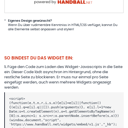
powered by
*
Eigenes Design gewünscht?
Wenn Du über rudimentäre Kenntniss in HTML/CSS verfügst, kannst Du
alle Elemente selbst anpassen und stylen!
SO BINDEST DU DAS WIDGET EIN:
1
.
Füge den Code zum Laden des Widget-Javascripts in die Seite
ein. Dieser Code lädt asynchron im Hintergrund, ohne die
restliche Seite zu blockieren. Er muss nur einmal pro Seite
eingefügt werden, auch wenn mehrere Widgets angezeigt
werden.
<script>
(function(e,t,n,r,i,s,o){e[i]=e[i]||function()
{(e[i].q=e[i].q||[]).push(arguments)}, e[i].l=1*new
Date;s=t.createElement(n),o=t.getElementsByTagName(n)
[0];s.async=1; s.src=r;o.parentNode.insertBefore(s,o)})
(window,document,"script",
'https://www.handball.net/widgets/embed/v1.js',"_hb");