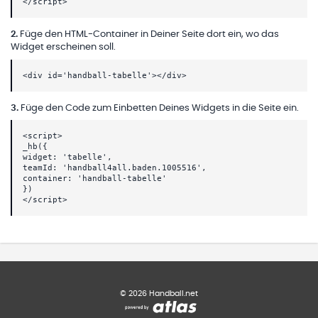
</script>
2
.
Füge den HTML-Container in Deiner Seite dort ein, wo das
Widget erscheinen soll.
<div id='handball-tabelle'></div>
3
.
Füge den Code zum Einbetten Deines Widgets in die Seite ein.
<script>
_hb({
widget: 'tabelle',
teamId: 'handball4all.baden.1005516',
container: 'handball-tabelle'
})
</script>
©
2026
Handball.net