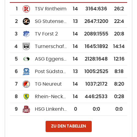
1
TSV Rintheim
14
3164
:
636
26:2
2
SG Stutensee-Weingarten 2
13
2647
:
1200
22:4
3
TV Forst 2
14
2089
:
1555
20:8
4
Turnerschaft Mühlburg
14
1645
:
1892
14:14
5
ASG Eggenstein-Leopoldshafen
14
2128
:
1648
12:16
6
Post Südstadt Karlsruhe
13
1005
:
2525
8:18
7
TG Neureut
14
1037
:
2172
8:20
8
Rhein-Neckar Löwen 2
14
446
:
2533
0:28
9
HSG Linkenheim-Hochstetten-Liedolsheim
0
0
:
0
0:0
ZU DEN TABELLEN