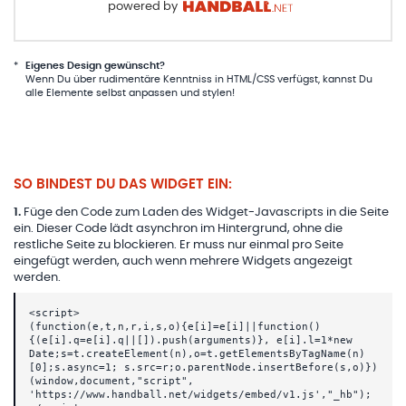
powered by
*
Eigenes Design gewünscht?
Wenn Du über rudimentäre Kenntniss in HTML/CSS verfügst, kannst Du
alle Elemente selbst anpassen und stylen!
SO BINDEST DU DAS WIDGET EIN:
1
.
Füge den Code zum Laden des Widget-Javascripts in die Seite
ein. Dieser Code lädt asynchron im Hintergrund, ohne die
restliche Seite zu blockieren. Er muss nur einmal pro Seite
eingefügt werden, auch wenn mehrere Widgets angezeigt
werden.
<script>
(function(e,t,n,r,i,s,o){e[i]=e[i]||function()
{(e[i].q=e[i].q||[]).push(arguments)}, e[i].l=1*new
Date;s=t.createElement(n),o=t.getElementsByTagName(n)
[0];s.async=1; s.src=r;o.parentNode.insertBefore(s,o)})
(window,document,"script",
'https://www.handball.net/widgets/embed/v1.js',"_hb");