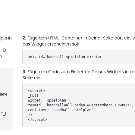
pts in
2
.
Füge den HTML-Container in Deiner Seite dort ein, 
das Widget erscheinen soll.
. Er
h
<div id='handball-spielplan'></div>
3
.
Füge den Code zum Einbetten Deines Widgets in di
Seite ein.
<script>
Name
_hb({
widget: 'spielplan',
teamId: 'handball4all.baden-wuerttemberg.1358931',
container: 'handball-spielplan'
,"_h
})
</script>