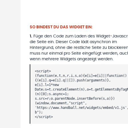
SO BINDEST DU DAS WIDGET EIN:
1
.
Füge den Code zum Laden des Widget-Javascri
die Seite ein. Dieser Code lädt asynchron im
Hintergrund, ohne die restliche Seite zu blockieren
muss nur einmal pro Seite eingefügt werden, auc
wenn mehrere Widgets angezeigt werden.
<script>
(function(e,t,n,r,i,s,o){e[i]=e[i]||function()
{(e[i].q=e[i].q||[]).push(arguments)},
e[i].l=1*new
Date;s=t.createElement(n),o=t.getElementsByTag
(n)[0];s.async=1;
s.src=r;o.parentNode.insertBefore(s,o)})
(window,document,"script",
'https://www.handball.net/widgets/embed/v1.js'
b");
</script>