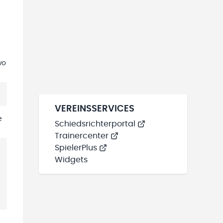
wo
VEREINSSERVICES
e
Schiedsrichterportal
Trainercenter
SpielerPlus
Widgets