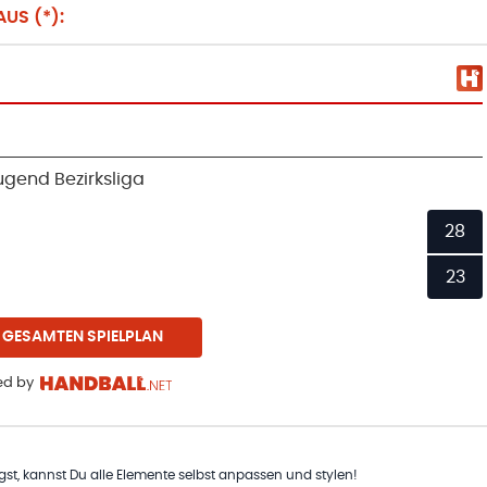
US (*):
gend Bezirksliga
28
23
 GESAMTEN SPIELPLAN
d by
t, kannst Du alle Elemente selbst anpassen und stylen!