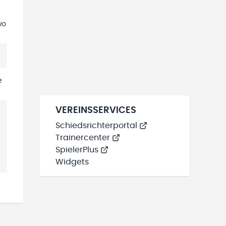
wo
e
VEREINSSERVICES
Schiedsrichterportal
Trainercenter
SpielerPlus
Widgets