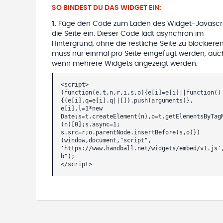
SO BINDEST DU DAS WIDGET EIN:
1
.
Füge den Code zum Laden des Widget-Javascri
die Seite ein. Dieser Code lädt asynchron im
Hintergrund, ohne die restliche Seite zu blockieren
muss nur einmal pro Seite eingefügt werden, auc
wenn mehrere Widgets angezeigt werden.
<script>
(function(e,t,n,r,i,s,o){e[i]=e[i]||function()
{(e[i].q=e[i].q||[]).push(arguments)},
e[i].l=1*new
Date;s=t.createElement(n),o=t.getElementsByTag
(n)[0];s.async=1;
s.src=r;o.parentNode.insertBefore(s,o)})
(window,document,"script",
'https://www.handball.net/widgets/embed/v1.js'
b");
</script>