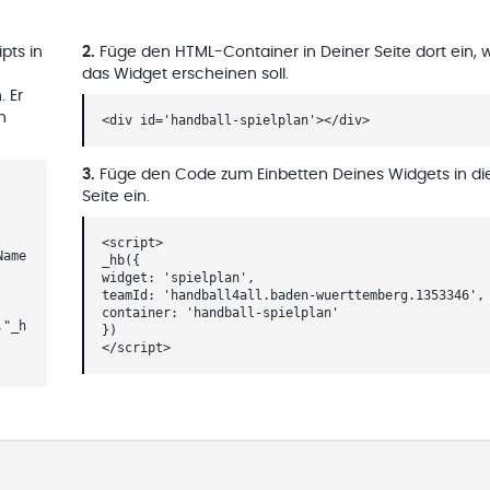
pts in
2
.
Füge den HTML-Container in Deiner Seite dort ein, 
das Widget erscheinen soll.
. Er
h
<div id='handball-spielplan'></div>
3
.
Füge den Code zum Einbetten Deines Widgets in di
Seite ein.
<script>
Name
_hb({
widget: 'spielplan',
teamId: 'handball4all.baden-wuerttemberg.1353346',
container: 'handball-spielplan'
,"_h
})
</script>