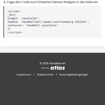
3
.
Füge den Code zum Einbetten Deines Widgets in die Seite ein.
<script>
_hb({
widget: 'spielplan',
teamId: 'handball4all.baden-wuerttemberg.1353161',
container: 'handball-spielplan'
})
</script>
©
2026
Handball.net
Impressum
|
Datenschutz
|
Nutzungsbedingungen