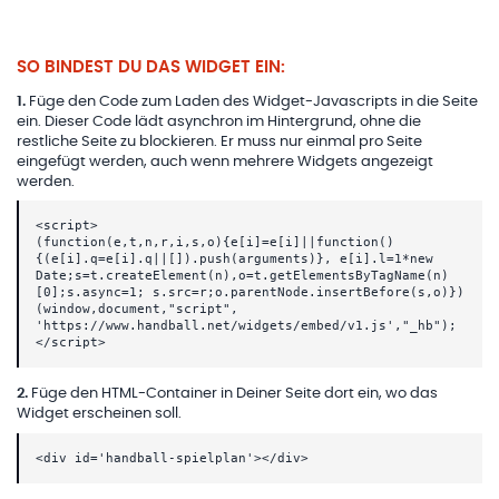
SO BINDEST DU DAS WIDGET EIN:
1
.
Füge den Code zum Laden des Widget-Javascripts in die Seite
ein. Dieser Code lädt asynchron im Hintergrund, ohne die
restliche Seite zu blockieren. Er muss nur einmal pro Seite
eingefügt werden, auch wenn mehrere Widgets angezeigt
werden.
<script>
(function(e,t,n,r,i,s,o){e[i]=e[i]||function()
{(e[i].q=e[i].q||[]).push(arguments)}, e[i].l=1*new
Date;s=t.createElement(n),o=t.getElementsByTagName(n)
[0];s.async=1; s.src=r;o.parentNode.insertBefore(s,o)})
(window,document,"script",
'https://www.handball.net/widgets/embed/v1.js',"_hb");
</script>
2
.
Füge den HTML-Container in Deiner Seite dort ein, wo das
Widget erscheinen soll.
<div id='handball-spielplan'></div>