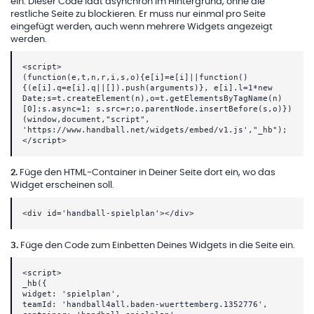
ein. Dieser Code lädt asynchron im Hintergrund, ohne die
restliche Seite zu blockieren. Er muss nur einmal pro Seite
eingefügt werden, auch wenn mehrere Widgets angezeigt
werden.
<script>
(function(e,t,n,r,i,s,o){e[i]=e[i]||function()
{(e[i].q=e[i].q||[]).push(arguments)}, e[i].l=1*new
Date;s=t.createElement(n),o=t.getElementsByTagName(n)
[0];s.async=1; s.src=r;o.parentNode.insertBefore(s,o)})
(window,document,"script",
'https://www.handball.net/widgets/embed/v1.js',"_hb");
</script>
2
.
Füge den HTML-Container in Deiner Seite dort ein, wo das
Widget erscheinen soll.
<div id='handball-spielplan'></div>
3
.
Füge den Code zum Einbetten Deines Widgets in die Seite ein.
<script>
_hb({
widget: 'spielplan',
teamId: 'handball4all.baden-wuerttemberg.1352776',