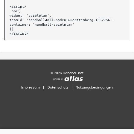
<script>
_hb({
widget: 'spielplan',
teamId: 'handball4all.baden-wuerttemberg.1352756',
container: 'handball-spielplan'
})
</script>
©
2026
Handball.net
Impressum
|
Datenschutz
|
Nutzungsbedingungen