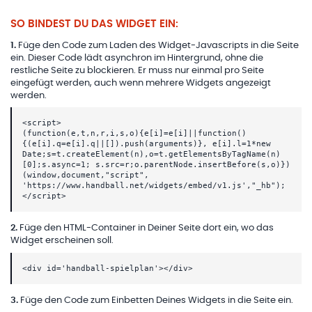
SO BINDEST DU DAS WIDGET EIN:
1
.
Füge den Code zum Laden des Widget-Javascripts in die Seite
ein. Dieser Code lädt asynchron im Hintergrund, ohne die
restliche Seite zu blockieren. Er muss nur einmal pro Seite
eingefügt werden, auch wenn mehrere Widgets angezeigt
werden.
<script>
(function(e,t,n,r,i,s,o){e[i]=e[i]||function()
{(e[i].q=e[i].q||[]).push(arguments)}, e[i].l=1*new
Date;s=t.createElement(n),o=t.getElementsByTagName(n)
[0];s.async=1; s.src=r;o.parentNode.insertBefore(s,o)})
(window,document,"script",
'https://www.handball.net/widgets/embed/v1.js',"_hb");
</script>
2
.
Füge den HTML-Container in Deiner Seite dort ein, wo das
Widget erscheinen soll.
<div id='handball-spielplan'></div>
3
.
Füge den Code zum Einbetten Deines Widgets in die Seite ein.