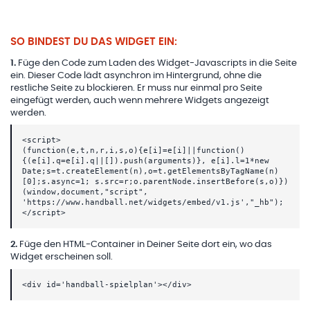
SO BINDEST DU DAS WIDGET EIN:
1
.
Füge den Code zum Laden des Widget-Javascripts in die Seite
ein. Dieser Code lädt asynchron im Hintergrund, ohne die
restliche Seite zu blockieren. Er muss nur einmal pro Seite
eingefügt werden, auch wenn mehrere Widgets angezeigt
werden.
<script>
(function(e,t,n,r,i,s,o){e[i]=e[i]||function()
{(e[i].q=e[i].q||[]).push(arguments)}, e[i].l=1*new
Date;s=t.createElement(n),o=t.getElementsByTagName(n)
[0];s.async=1; s.src=r;o.parentNode.insertBefore(s,o)})
(window,document,"script",
'https://www.handball.net/widgets/embed/v1.js',"_hb");
</script>
2
.
Füge den HTML-Container in Deiner Seite dort ein, wo das
Widget erscheinen soll.
<div id='handball-spielplan'></div>