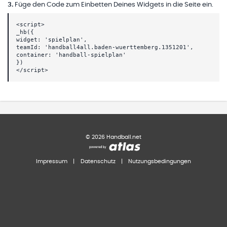
3
.
Füge den Code zum Einbetten Deines Widgets in die Seite ein.
<script>
_hb({
widget: 'spielplan',
teamId: 'handball4all.baden-wuerttemberg.1351201',
container: 'handball-spielplan'
})
</script>
©
2026
Handball.net
Impressum
|
Datenschutz
|
Nutzungsbedingungen