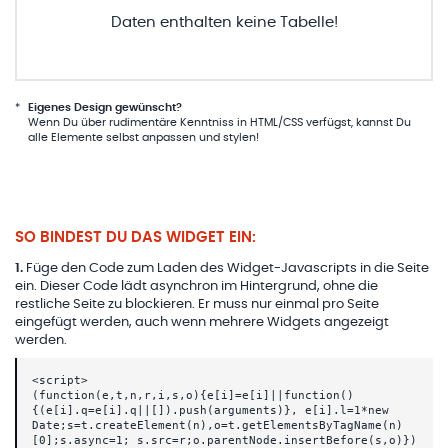
Daten enthalten keine Tabelle!
*
Eigenes Design gewünscht?
Wenn Du über rudimentäre Kenntniss in HTML/CSS verfügst, kannst Du
alle Elemente selbst anpassen und stylen!
SO BINDEST DU DAS WIDGET EIN:
1
.
Füge den Code zum Laden des Widget-Javascripts in die Seite
ein. Dieser Code lädt asynchron im Hintergrund, ohne die
restliche Seite zu blockieren. Er muss nur einmal pro Seite
eingefügt werden, auch wenn mehrere Widgets angezeigt
werden.
<script>
(function(e,t,n,r,i,s,o){e[i]=e[i]||function()
{(e[i].q=e[i].q||[]).push(arguments)}, e[i].l=1*new
Date;s=t.createElement(n),o=t.getElementsByTagName(n)
[0];s.async=1; s.src=r;o.parentNode.insertBefore(s,o)})