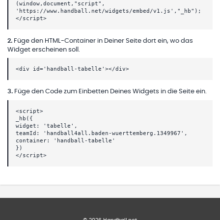
(window,document,"script",
'https://www.handball.net/widgets/embed/v1.js',"_hb");
</script>
2
.
Füge den HTML-Container in Deiner Seite dort ein, wo das
Widget erscheinen soll.
<div id='handball-tabelle'></div>
3
.
Füge den Code zum Einbetten Deines Widgets in die Seite ein.
<script>
_hb({
widget: 'tabelle',
teamId: 'handball4all.baden-wuerttemberg.1349967',
container: 'handball-tabelle'
})
</script>