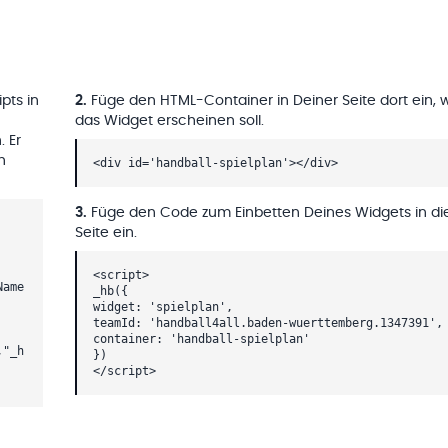
pts in
2
.
Füge den HTML-Container in Deiner Seite dort ein, 
das Widget erscheinen soll.
. Er
h
<div id='handball-spielplan'></div>
3
.
Füge den Code zum Einbetten Deines Widgets in di
Seite ein.
<script>
Name
_hb({
widget: 'spielplan',
teamId: 'handball4all.baden-wuerttemberg.1347391',
container: 'handball-spielplan'
,"_h
})
</script>