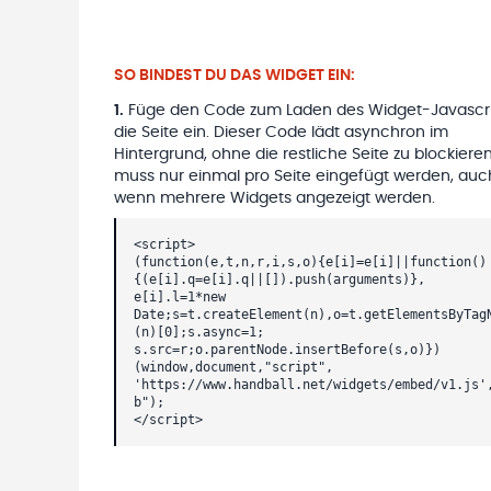
SO BINDEST DU DAS WIDGET EIN:
1
.
Füge den Code zum Laden des Widget-Javascri
die Seite ein. Dieser Code lädt asynchron im
Hintergrund, ohne die restliche Seite zu blockieren
muss nur einmal pro Seite eingefügt werden, auc
wenn mehrere Widgets angezeigt werden.
<script>
(function(e,t,n,r,i,s,o){e[i]=e[i]||function()
{(e[i].q=e[i].q||[]).push(arguments)},
e[i].l=1*new
Date;s=t.createElement(n),o=t.getElementsByTag
(n)[0];s.async=1;
s.src=r;o.parentNode.insertBefore(s,o)})
(window,document,"script",
'https://www.handball.net/widgets/embed/v1.js'
b");
</script>