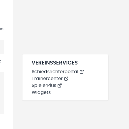
wo
e
VEREINSSERVICES
Schiedsrichterportal
Trainercenter
SpielerPlus
Widgets