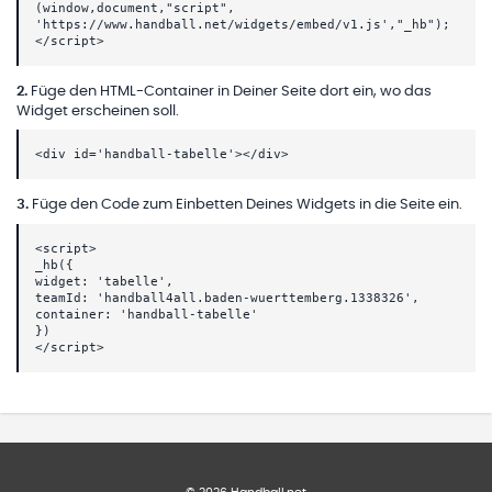
(window,document,"script",
'https://www.handball.net/widgets/embed/v1.js',"_hb");
</script>
2
.
Füge den HTML-Container in Deiner Seite dort ein, wo das
Widget erscheinen soll.
<div id='handball-tabelle'></div>
3
.
Füge den Code zum Einbetten Deines Widgets in die Seite ein.
<script>
_hb({
widget: 'tabelle',
teamId: 'handball4all.baden-wuerttemberg.1338326',
container: 'handball-tabelle'
})
</script>