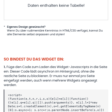
Daten enthalten keine Tabelle!
*
Eigenes Design gewünscht?
Wenn Du über rudimentäre Kenntniss in HTML/CSS verfügst, kannst Du
alle Elemente selbst anpassen und stylen!
SO BINDEST DU DAS WIDGET EIN:
1
.
Füge den Code zum Laden des Widget-Javascripts in die Seite
ein. Dieser Code lädt asynchron im Hintergrund, ohne die
restliche Seite zu blockieren. Er muss nur einmal pro Seite
eingefügt werden, auch wenn mehrere Widgets angezeigt
werden.
<script>
(function(e,t,n,r,i,s,o){e[i]=e[i]||function()
{(e[i].q=e[i].q||[]).push(arguments)}, e[i].l=1*new
Date;s=t.createElement(n),o=t.getElementsByTagName(n)
[0];s.async=1; s.src=r;o.parentNode.insertBefore(s,o)})