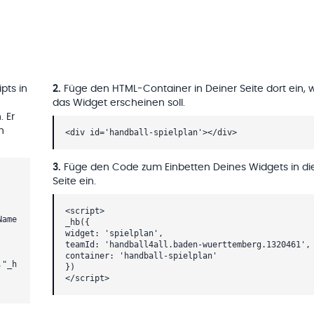
pts in
2
.
Füge den HTML-Container in Deiner Seite dort ein, 
das Widget erscheinen soll.
. Er
h
<div id='handball-spielplan'></div>
3
.
Füge den Code zum Einbetten Deines Widgets in di
Seite ein.
<script>
Name
_hb({
widget: 'spielplan',
teamId: 'handball4all.baden-wuerttemberg.1320461',
container: 'handball-spielplan'
,"_h
})
</script>