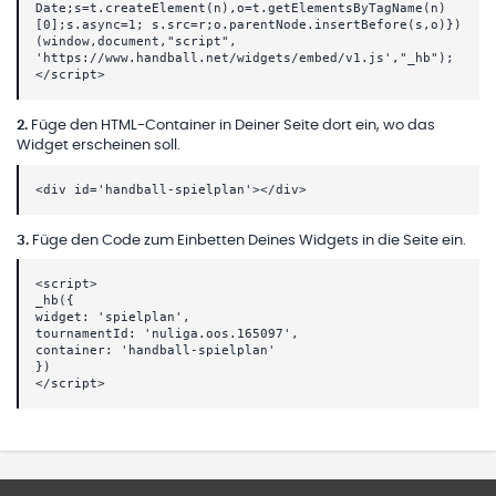
Date;s=t.createElement(n),o=t.getElementsByTagName(n)
[0];s.async=1; s.src=r;o.parentNode.insertBefore(s,o)})
(window,document,"script",
'https://www.handball.net/widgets/embed/v1.js',"_hb");
</script>
2
.
Füge den HTML-Container in Deiner Seite dort ein, wo das
Widget erscheinen soll.
<div id='handball-spielplan'></div>
3
.
Füge den Code zum Einbetten Deines Widgets in die Seite ein.
<script>
_hb({
widget: 'spielplan',
tournamentId: 'nuliga.oos.165097',
container: 'handball-spielplan'
})
</script>