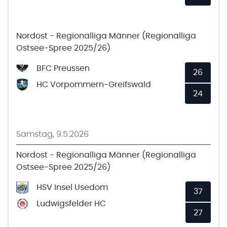
Nordost - Regionalliga Männer (Regionalliga
Ostsee-Spree 2025/26)
BFC Preussen
26
HC Vorpommern-Greifswald
24
Samstag, 9.5.2026
Nordost - Regionalliga Männer (Regionalliga
Ostsee-Spree 2025/26)
HSV Insel Usedom
37
Ludwigsfelder HC
27