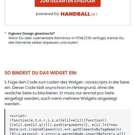
ZUM GESAMTEN SPIELPLAN
powered by
*
Eigenes Design gewünscht?
Wenn Du über rudimentäre Kenntniss in HTML/CSS verfügst, kannst Du
alle Elemente selbst anpassen und stylen!
SO BINDEST DU DAS WIDGET EIN:
1
.
Füge den Code zum Laden des Widget-Javascripts in die Seite
ein. Dieser Code lädt asynchron im Hintergrund, ohne die
restliche Seite zu blockieren. Er muss nur einmal pro Seite
eingefügt werden, auch wenn mehrere Widgets angezeigt
werden.
<script>
(function(e,t,n,r,i,s,o){e[i]=e[i]||function()
{(e[i].q=e[i].q||[]).push(arguments)}, e[i].l=1*new
Date;s=t.createElement(n),o=t.getElementsByTagName(n)
[0];s.async=1; s.src=r;o.parentNode.insertBefore(s,o)})