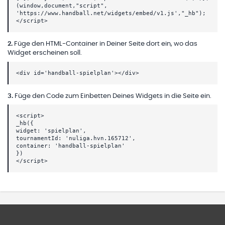
(window,document,"script",
'https://www.handball.net/widgets/embed/v1.js',"_hb");
</script>
2
.
Füge den HTML-Container in Deiner Seite dort ein, wo das
Widget erscheinen soll.
<div id='handball-spielplan'></div>
3
.
Füge den Code zum Einbetten Deines Widgets in die Seite ein.
<script>
_hb({
widget: 'spielplan',
tournamentId: 'nuliga.hvn.165712',
container: 'handball-spielplan'
})
</script>