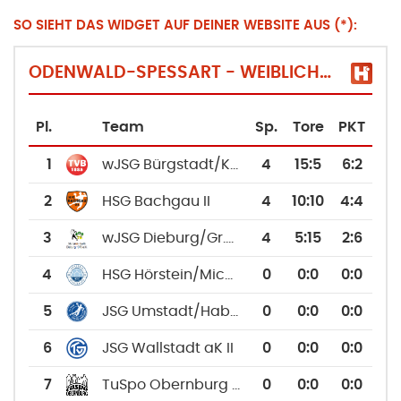
SO SIEHT DAS WIDGET AUF DEINER WEBSITE AUS (*):
ODENWALD-SPESSART - WEIBLICHE JUGEND E (ODENWALD-SPESSART 2024/2025)
Pl.
Team
Sp.
Tore
PKT
1
wJSG Bürgstadt/Kirchzell II
4
15
:
5
6:2
2
HSG Bachgau II
4
10
:
10
4:4
3
wJSG Dieburg/Gr.-Zimmern II
4
5
:
15
2:6
4
HSG Hörstein/Michelbach aK II
0
0
:
0
0:0
5
JSG Umstadt/Habitzheim aK II
0
0
:
0
0:0
6
JSG Wallstadt aK II
0
0
:
0
0:0
7
TuSpo Obernburg aK II
0
0
:
0
0:0