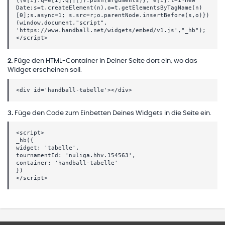
{(e[i].q=e[i].q||[]).push(arguments)}, e[i].l=1*new
Date;s=t.createElement(n),o=t.getElementsByTagName(n)
[0];s.async=1; s.src=r;o.parentNode.insertBefore(s,o)})
(window,document,"script",
'https://www.handball.net/widgets/embed/v1.js',"_hb");
</script>
2
.
Füge den HTML-Container in Deiner Seite dort ein, wo das
Widget erscheinen soll.
<div id='handball-tabelle'></div>
3
.
Füge den Code zum Einbetten Deines Widgets in die Seite ein.
<script>
_hb({
widget: 'tabelle',
tournamentId: 'nuliga.hhv.154563',
container: 'handball-tabelle'
})
</script>