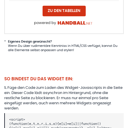
ZU DEN TABELLEN
powered by
*
Eigenes Design gewünscht?
Wenn Du über rudimentäre Kenntniss in HTML/CSS verfügst, kannst Du
alle Elemente selbst anpassen und stylen!
SO BINDEST DU DAS WIDGET EIN:
1
.
Füge den Code zum Laden des Widget-Javascripts in die Seite
ein. Dieser Code lädt asynchron im Hintergrund, ohne die
restliche Seite zu blockieren. Er muss nur einmal pro Seite
eingefügt werden, auch wenn mehrere Widgets angezeigt
werden.
<script>
(function(e,t,n,r,i,s,o){e[i]=e[i]||function()