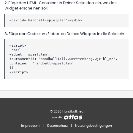
2
.
Füge den HTML-Container in Deiner Seite dort ein, wo das
Widget erscheinen soll.
<div id='handball-spielplan'></div>
3
.
Füge den Code zum Einbetten Deines Widgets in die Seite ein.
<script>
_hb({
widget: 'spielplan',
tournamentId: 'handball4all.wuerttemberg.wjc-bl_nz',
container: 'handball-spielplan'
})
</script>
©
2026
Handball.net
Impressum
|
Datenschutz
|
Nutzungsbedingungen