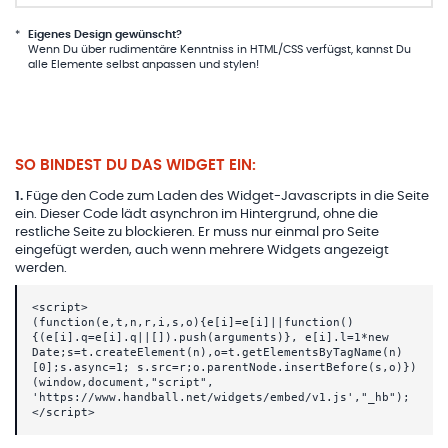
*
Eigenes Design gewünscht?
Wenn Du über rudimentäre Kenntniss in HTML/CSS verfügst, kannst Du
alle Elemente selbst anpassen und stylen!
SO BINDEST DU DAS WIDGET EIN:
1
.
Füge den Code zum Laden des Widget-Javascripts in die Seite
ein. Dieser Code lädt asynchron im Hintergrund, ohne die
restliche Seite zu blockieren. Er muss nur einmal pro Seite
eingefügt werden, auch wenn mehrere Widgets angezeigt
werden.
<script>
(function(e,t,n,r,i,s,o){e[i]=e[i]||function()
{(e[i].q=e[i].q||[]).push(arguments)}, e[i].l=1*new
Date;s=t.createElement(n),o=t.getElementsByTagName(n)
[0];s.async=1; s.src=r;o.parentNode.insertBefore(s,o)})
(window,document,"script",
'https://www.handball.net/widgets/embed/v1.js',"_hb");
</script>