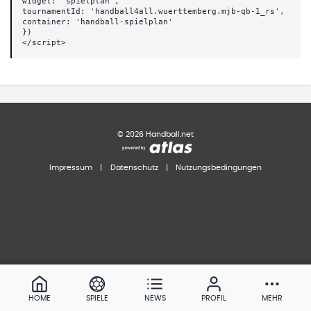
widget: 'spielplan',
tournamentId: 'handball4all.wuerttemberg.mjb-qb-1_rs',
container: 'handball-spielplan'
})
</script>
©
2026
Handball.net
Impressum
|
Datenschutz
|
Nutzungsbedingungen
HOME
SPIELE
NEWS
PROFIL
MEHR