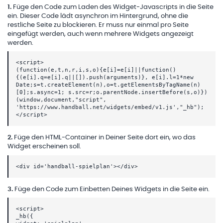
1
.
Füge den Code zum Laden des Widget-Javascripts in die Seite
ein. Dieser Code lädt asynchron im Hintergrund, ohne die
restliche Seite zu blockieren. Er muss nur einmal pro Seite
eingefügt werden, auch wenn mehrere Widgets angezeigt
werden.
<script>
(function(e,t,n,r,i,s,o){e[i]=e[i]||function()
{(e[i].q=e[i].q||[]).push(arguments)}, e[i].l=1*new
Date;s=t.createElement(n),o=t.getElementsByTagName(n)
[0];s.async=1; s.src=r;o.parentNode.insertBefore(s,o)})
(window,document,"script",
'https://www.handball.net/widgets/embed/v1.js',"_hb");
</script>
2
.
Füge den HTML-Container in Deiner Seite dort ein, wo das
Widget erscheinen soll.
<div id='handball-spielplan'></div>
3
.
Füge den Code zum Einbetten Deines Widgets in die Seite ein.
<script>
_hb({