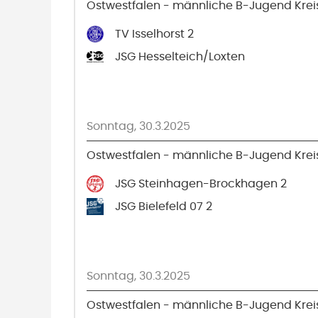
Ostwestfalen - männliche B-Jugend Kreis
TV Isselhorst 2
JSG Hesselteich/Loxten
Sonntag, 30.3.2025
Ostwestfalen - männliche B-Jugend Kreis
JSG Steinhagen-Brockhagen 2
JSG Bielefeld 07 2
Sonntag, 30.3.2025
Ostwestfalen - männliche B-Jugend Kreis