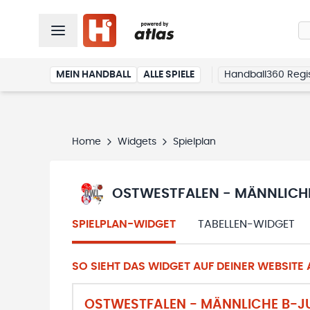
MEIN HANDBALL
ALLE SPIELE
Handball360 Regis
Home
Widgets
Spielplan
OSTWESTFALEN - MÄNNLICHE
SPIELPLAN-WIDGET
TABELLEN-WIDGET
SO SIEHT DAS WIDGET AUF DEINER WEBSITE A
OSTWESTFALEN - MÄNNLICHE B-JU