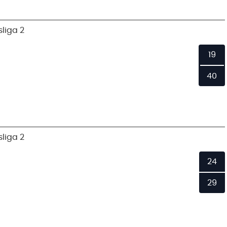
liga 2
19
40
liga 2
24
29