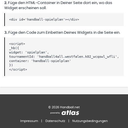
2
.
Füge den HTML-Container in Deiner Seite dort ein, wo das
Widget erscheinen soll.
<div id='handball-spielplan'></div>
3
.
Füge den Code zum Einbetten Deines Widgets in die Seite ein.
<script>
_hb({
widget: 'spielplan',
tournamentId: 'handball4all.westfalen.k02_wcqowl_wfli',
container: 'handball-spielplan'
})
</script>
©
2026
Handball.net
Impressum
|
Datenschutz
|
Nutzungsbedingungen