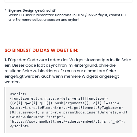
*
Eigenes Design gewünscht?
Wenn Du über rudimentäre Kenntniss in HTML/CSS verfügst, kannst Du
alle Elemente selbst anpassen und stylen!
SO BINDEST DU DAS WIDGET EIN:
1
.
Füge den Code zum Laden des Widget-Javascripts in die Seite
ein. Dieser Code lädt asynchron im Hintergrund, ohne die
restliche Seite zu blockieren. Er muss nur einmal pro Seite
eingefügt werden, auch wenn mehrere Widgets angezeigt
werden.
<script>
(function(e,t,n,r,i,s,o){e[i]=e[i]||function()
{(e[i].q=e[i].q||[]).push(arguments)}, e[i].l=1*new
Date;s=t.createElement(n),o=t.getElementsByTagName(n)
[0];s.async=1; s.src=r;o.parentNode.insertBefore(s,o)})
(window,document,"script",
'https://www.handball.net/widgets/embed/v1.js',"_hb");
</script>