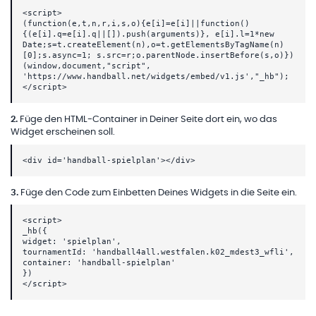
<script>
(function(e,t,n,r,i,s,o){e[i]=e[i]||function()
{(e[i].q=e[i].q||[]).push(arguments)}, e[i].l=1*new
Date;s=t.createElement(n),o=t.getElementsByTagName(n)
[0];s.async=1; s.src=r;o.parentNode.insertBefore(s,o)})
(window,document,"script",
'https://www.handball.net/widgets/embed/v1.js',"_hb");
</script>
2
.
Füge den HTML-Container in Deiner Seite dort ein, wo das
Widget erscheinen soll.
<div id='handball-spielplan'></div>
3
.
Füge den Code zum Einbetten Deines Widgets in die Seite ein.
<script>
_hb({
widget: 'spielplan',
tournamentId: 'handball4all.westfalen.k02_mdest3_wfli',
container: 'handball-spielplan'
})
</script>