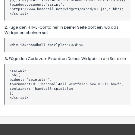
[0];s.async=1; s.src=r;o.parentNode.insertBefore(s,o)})
(window,document,"script",
'https://www.handball.net/widgets/embed/v1.js',"_hb");
</script>
2
.
Füge den HTML-Container in Deiner Seite dort ein, wo das
Widget erscheinen soll.
<div id='handball-spielplan'></div>
3
.
Füge den Code zum Einbetten Deines Widgets in die Seite ein.
<script>
_hb({
widget: 'spielplan',
tournamentId: 'handball4all.westfalen.hvw_m-vl1_hvwf',
container: 'handball-spielplan'
})
</script>