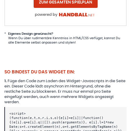
ZUM GESAMTEN SPIELPLAN
powered by
*
Eigenes Design gewünscht?
Wenn Du über rudimentäre Kenntniss in HTML/CSS verfügst, kannst Du
alle Elemente selbst anpassen und stylen!
SO BINDEST DU DAS WIDGET EIN:
1
.
Füge den Code zum Laden des Widget-Javascripts in die Seite
ein. Dieser Code lädt asynchron im Hintergrund, ohne die
restliche Seite zu blockieren. Er muss nur einmal pro Seite
eingefügt werden, auch wenn mehrere Widgets angezeigt
werden.
<script>
(function(e,t,n,r,i,s,o){e[i]=e[i]||function()
{(e[i].q=e[i].q||[]).push(arguments)}, e[i].l=1*new
Date;s=t.createElement(n),o=t.getElementsByTagName(n)