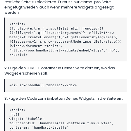
restliche Seite zu blockieren. Er muss nur einmal pro Seite
eingefügt werden, auch wenn mehrere Widgets angezeigt
werden.
<script>
(function(e,t,n,r,i,s,o){e[i]=e[i]||function()
{(e[i].q=e[i].q||[]).push(arguments)}, e[i].l=1*new
Date;s=t.createElement(n),o=t.getElementsByTagName(n)
[0];s.async=1; s.src=r;o.parentNode.insertBefore(s,o)})
(window,document,"script",
'https://www.handball.net/widgets/embed/v1.js',"_hb");
</script>
2
.
Füge den HTML-Container in Deiner Seite dort ein, wo das
Widget erscheinen soll.
<div id='handball-tabelle'></div>
3
.
Füge den Code zum Einbetten Deines Widgets in die Seite ein.
<script>
_hb({
widget: 'tabelle',
tournamentId: 'handball4all.westfalen.f-kk-2_wfms',
container: 'handball-tabelle'