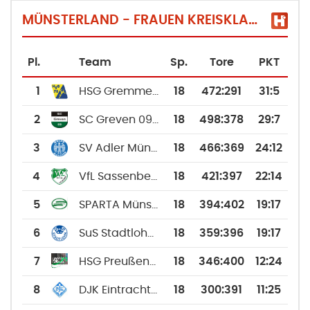
MÜNSTERLAND - FRAUEN KREISKLASSE (STAFFEL 2)
Pl.
Team
Sp.
Tore
PKT
1
HSG Gremmendorf/Angelmodde
18
472
:
291
31:5
2
SC Greven 09 2
18
498
:
378
29:7
3
SV Adler Münster
18
466
:
369
24:12
4
VfL Sassenberg 2
18
421
:
397
22:14
5
SPARTA Münster 4
18
394
:
402
19:17
6
SuS Stadtlohn 2
18
359
:
396
19:17
7
HSG Preußen/Bor. Münster 2
18
346
:
400
12:24
8
DJK Eintracht Coesfeld 3
18
300
:
391
11:25