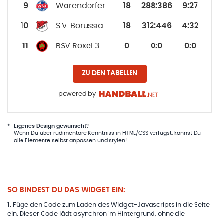
9
Warendorfer SU 2
18
288
:
386
9:27
10
S.V. Borussia Darup 2
18
312
:
446
4:32
11
BSV Roxel 3
0
0
:
0
0:0
ZU DEN TABELLEN
powered by
*
Eigenes Design gewünscht?
Wenn Du über rudimentäre Kenntniss in HTML/CSS verfügst, kannst Du
alle Elemente selbst anpassen und stylen!
SO BINDEST DU DAS WIDGET EIN:
1
.
Füge den Code zum Laden des Widget-Javascripts in die Seite
ein. Dieser Code lädt asynchron im Hintergrund, ohne die