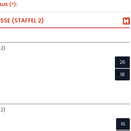
US (*):
SE (STAFFEL 2)
 2)
26
18
 2)
16