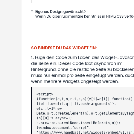
*
Eigenes Design gewünscht?
Wenn Du über rudimentäre Kenntniss in HTML/CSS verfügs
SO BINDEST DU DAS WIDGET EIN:
1
.
Füge den Code zum Laden des Widget-Javascri
die Seite ein. Dieser Code lädt asynchron im
Hintergrund, ohne die restliche Seite zu blockieren
muss nur einmal pro Seite eingefügt werden, auc
wenn mehrere Widgets angezeigt werden.
<script>
(function(e,t,n,r,i,s,o){e[i]=e[i]||function()
{(e[i].q=e[i].q||[]).push(arguments)},
e[i].l=1*new
Date;s=t.createElement(n),o=t.getElementsByTag
(n)[0];s.async=1;
s.src=r;o.parentNode.insertBefore(s,o)})
(window,document,"script",
'https://www.handball.net/widgets/embed/v1.js'