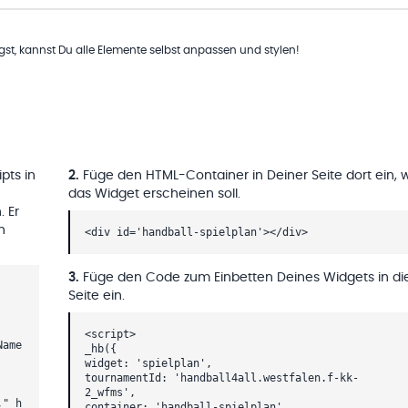
t, kannst Du alle Elemente selbst anpassen und stylen!
pts in
2
.
Füge den HTML-Container in Deiner Seite dort ein, 
das Widget erscheinen soll.
. Er
h
<div id='handball-spielplan'></div>
3
.
Füge den Code zum Einbetten Deines Widgets in di
Seite ein.
<script>
Name
_hb({
widget: 'spielplan',
tournamentId: 'handball4all.westfalen.f-kk-
2_wfms',
,"_h
container: 'handball-spielplan'