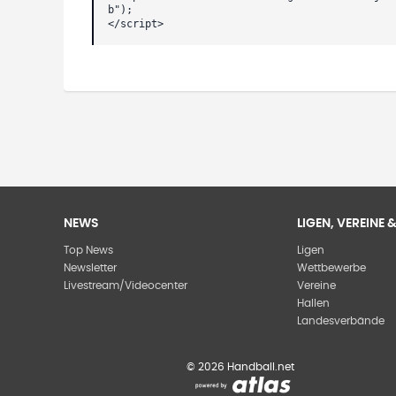
b");
</script>
NEWS
LIGEN, VEREINE
Top News
Ligen
Newsletter
Wettbewerbe
Livestream/Videocenter
Vereine
Hallen
Landesverbände
©
2026
Handball.net