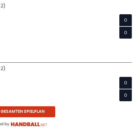
 2)
0
0
 2)
0
0
 GESAMTEN SPIELPLAN
d by