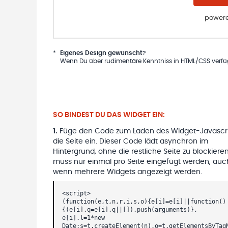
powere
*
Eigenes Design gewünscht?
Wenn Du über rudimentäre Kenntniss in HTML/CSS verfügs
SO BINDEST DU DAS WIDGET EIN:
1
.
Füge den Code zum Laden des Widget-Javascri
die Seite ein. Dieser Code lädt asynchron im
Hintergrund, ohne die restliche Seite zu blockieren
muss nur einmal pro Seite eingefügt werden, auc
wenn mehrere Widgets angezeigt werden.
<script>
(function(e,t,n,r,i,s,o){e[i]=e[i]||function()
{(e[i].q=e[i].q||[]).push(arguments)},
e[i].l=1*new
Date;s=t.createElement(n),o=t.getElementsByTag