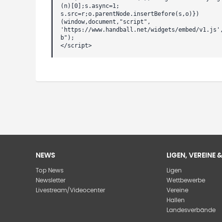
(n)[0];s.async=1;
s.src=r;o.parentNode.insertBefore(s,o)})
(window,document,"script",
'https://www.handball.net/widgets/embed/v1.js'
b");
</script>
NEWS
LIGEN, VEREINE
Top News
Ligen
Newsletter
Wettbewerbe
Livestream/Videocenter
Vereine
Hallen
Landesverbände