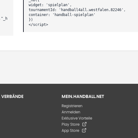
widget: 'spielplan',
tournamentId: 'handball4all.westfalen.82246',
container: 'handball-spielplan'
,"_h
})
</script>
 & VERBÄNDE
MEIN.HANDBALL.NET
Registrieren
Anmelden
Exklusive Vorteile
Play Store
App Store