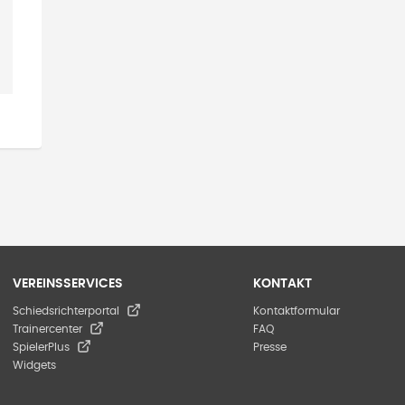
VEREINSSERVICES
KONTAKT
Schiedsrichterportal
Kontaktformular
Trainercenter
FAQ
SpielerPlus
Presse
Widgets