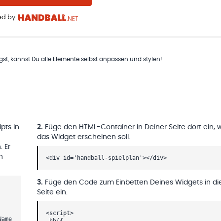
d by
t, kannst Du alle Elemente selbst anpassen und stylen!
pts in
2
.
Füge den HTML-Container in Deiner Seite dort ein, 
das Widget erscheinen soll.
. Er
h
<div id='handball-spielplan'></div>
3
.
Füge den Code zum Einbetten Deines Widgets in di
Seite ein.
<script>
Name
_hb({