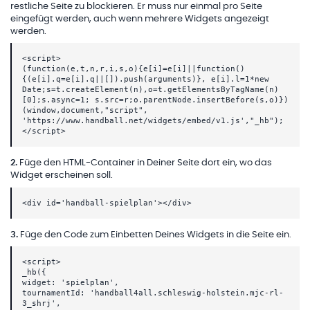
restliche Seite zu blockieren. Er muss nur einmal pro Seite
eingefügt werden, auch wenn mehrere Widgets angezeigt
werden.
<script>
(function(e,t,n,r,i,s,o){e[i]=e[i]||function()
{(e[i].q=e[i].q||[]).push(arguments)}, e[i].l=1*new
Date;s=t.createElement(n),o=t.getElementsByTagName(n)
[0];s.async=1; s.src=r;o.parentNode.insertBefore(s,o)})
(window,document,"script",
'https://www.handball.net/widgets/embed/v1.js',"_hb");
</script>
2
.
Füge den HTML-Container in Deiner Seite dort ein, wo das
Widget erscheinen soll.
<div id='handball-spielplan'></div>
3
.
Füge den Code zum Einbetten Deines Widgets in die Seite ein.
<script>
_hb({
widget: 'spielplan',
tournamentId: 'handball4all.schleswig-holstein.mjc-rl-
3_shrj',