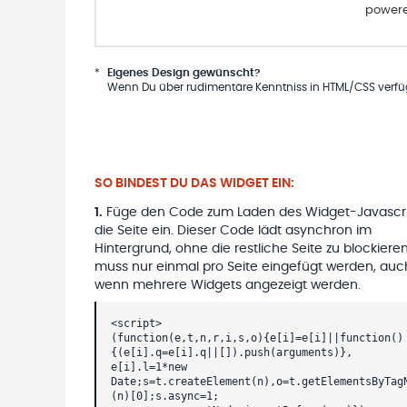
powere
*
Eigenes Design gewünscht?
Wenn Du über rudimentäre Kenntniss in HTML/CSS verfügs
SO BINDEST DU DAS WIDGET EIN:
1
.
Füge den Code zum Laden des Widget-Javascri
die Seite ein. Dieser Code lädt asynchron im
Hintergrund, ohne die restliche Seite zu blockieren
muss nur einmal pro Seite eingefügt werden, auc
wenn mehrere Widgets angezeigt werden.
<script>
(function(e,t,n,r,i,s,o){e[i]=e[i]||function()
{(e[i].q=e[i].q||[]).push(arguments)},
e[i].l=1*new
Date;s=t.createElement(n),o=t.getElementsByTag
(n)[0];s.async=1;