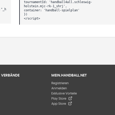
tournamentId: 'handball4all.schleswig-
holstein.mjc-rk-1_shrj',
,"_h
container: 'handball-spielplan'
})
</script>
 & VERBÄNDE
MEIN.HANDBALL.NET
Registrieren
Anmelden
Exklusive Vorteile
Play Store
App Store