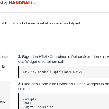
d by
t, kannst Du alle Elemente selbst anpassen und stylen!
pts in
2
.
Füge den HTML-Container in Deiner Seite dort ein, 
das Widget erscheinen soll.
. Er
h
<div id='handball-spielplan'></div>
3
.
Füge den Code zum Einbetten Deines Widgets in di
Seite ein.
<script>
Name
_hb({
widget: 'spielplan',