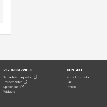
VEREINSSERVICES
KONTAKT
Schiedsrichterportal
Kontaktformular
Trainercenter
FAQ
SpielerPlus
Presse
Widgets