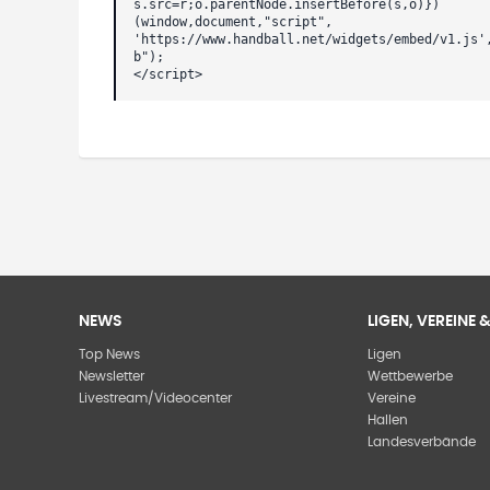
s.src=r;o.parentNode.insertBefore(s,o)})
(window,document,"script",
'https://www.handball.net/widgets/embed/v1.js'
b");
</script>
NEWS
LIGEN, VEREINE
Top News
Ligen
Newsletter
Wettbewerbe
Livestream/Videocenter
Vereine
Hallen
Landesverbände