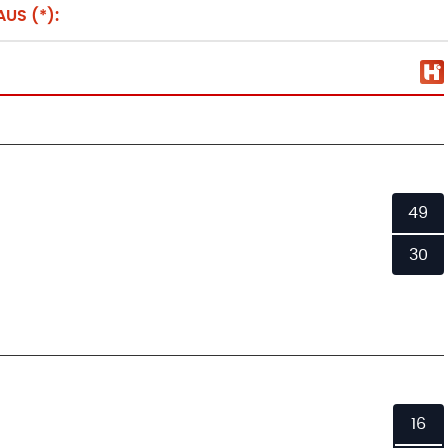
US (*):
49
30
16